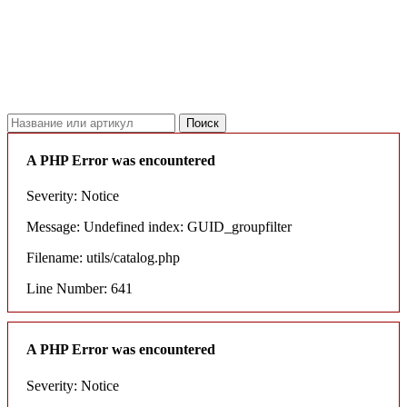
18.06.2026
Новое поступление - MSK Амортизаторы
04.04.2026
Новое поступление - EPS Насосы гидроусилителя руля
02.04.2026
Новое поступление - EPS Рулевые рейки
16.02.2026
Новое поступление GTautoparts, Ролики боковой двери
06.01.2026
Новое поступление GTautoparts, Амортизаторы кр. багажника - капота
A PHP Error was encountered
Severity: Notice
Message: Undefined index: GUID_groupfilter
Filename: utils/catalog.php
Line Number: 641
A PHP Error was encountered
Severity: Notice