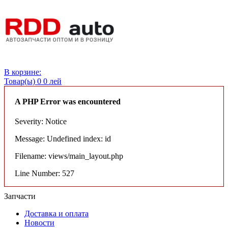
Вход
В корзине:
Товар(ы)
0
0 лей
A PHP Error was encountered
Severity: Notice
Message: Undefined index: id
Filename: views/main_layout.php
Line Number: 527
Запчасти
Доставка и оплата
Новости