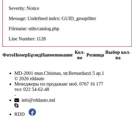
Severity: Notice
Message: Undefined index: GUID_groupfilter
Filename: utils/catalog.php
Line Number: 1128
Кол-
Выбор кол-
Фото
Номер
Брэнд
Наименование
Розница
во
ва
MD-2001 mun.Chisinau, str.Bernardazzi 5 ap.1
© 2026 rddauto
Менеджеры по продажам: моб. 0767 16 177
тел: 022 54-62-48
-
info@rddauto.md
RDD
Самые лучшие сайты – ilab.md