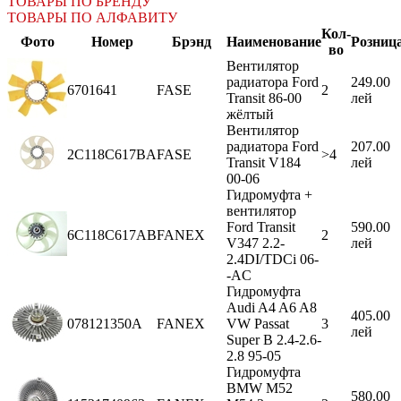
ТОВАРЫ ПО БРЕНДУ
ТОВАРЫ ПО АЛФАВИТУ
Кол-
Фото
Номер
Брэнд
Наименование
Розниц
во
Вентилятор
радиатора Ford
249.00
6701641
FASE
2
Transit 86-00
лей
жёлтый
Вентилятор
радиатора Ford
207.00
2C118C617BA
FASE
>4
Transit V184
лей
00-06
Гидромуфта +
вентилятор
Ford Transit
590.00
6C118C617AB
FANEX
2
V347 2.2-
лей
2.4DI/TDCi 06-
-AC
Гидромуфта
Audi A4 A6 A8
405.00
078121350A
FANEX
VW Passat
3
лей
Super B 2.4-2.6-
2.8 95-05
Гидромуфта
BMW M52
580.00