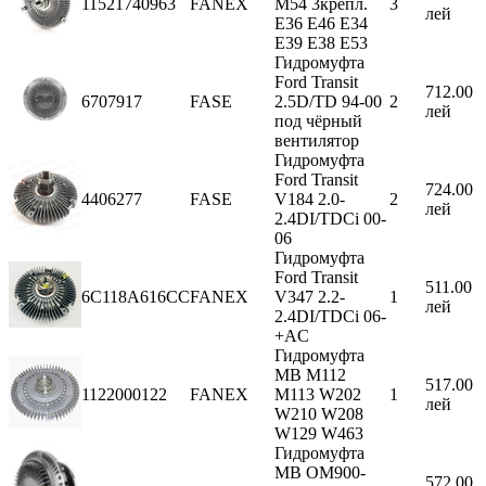
11521740963
FANEX
M54 3крепл.
3
лей
E36 E46 E34
E39 E38 E53
Гидромуфта
Ford Transit
712.00
6707917
FASE
2.5D/TD 94-00
2
лей
под чёрный
вентилятор
Гидромуфта
Ford Transit
724.00
4406277
FASE
V184 2.0-
2
лей
2.4DI/TDCi 00-
06
Гидромуфта
Ford Transit
511.00
6C118A616CC
FANEX
V347 2.2-
1
лей
2.4DI/TDCi 06-
+AC
Гидромуфта
MB M112
517.00
1122000122
FANEX
M113 W202
1
лей
W210 W208
W129 W463
Гидромуфта
MB OM900-
572.00