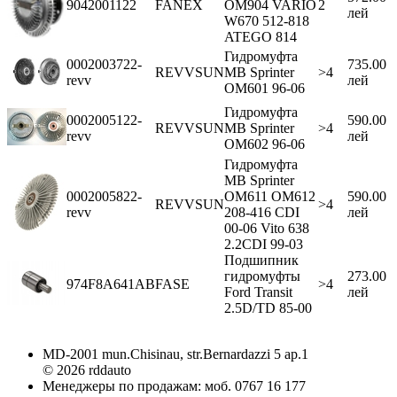
9042001122
FANEX
OM904 VARIO
2
лей
W670 512-818
ATEGO 814
Гидромуфта
0002003722-
735.00
REVVSUN
MB Sprinter
>4
revv
лей
OM601 96-06
Гидромуфта
0002005122-
590.00
REVVSUN
MB Sprinter
>4
revv
лей
OM602 96-06
Гидромуфта
MB Sprinter
0002005822-
OM611 OM612
590.00
REVVSUN
>4
revv
208-416 CDI
лей
00-06 Vito 638
2.2CDI 99-03
Подшипник
гидромуфты
273.00
974F8A641AB
FASE
>4
Ford Transit
лей
2.5D/TD 85-00
MD-2001 mun.Chisinau, str.Bernardazzi 5 ap.1
© 2026 rddauto
Менеджеры по продажам: моб. 0767 16 177