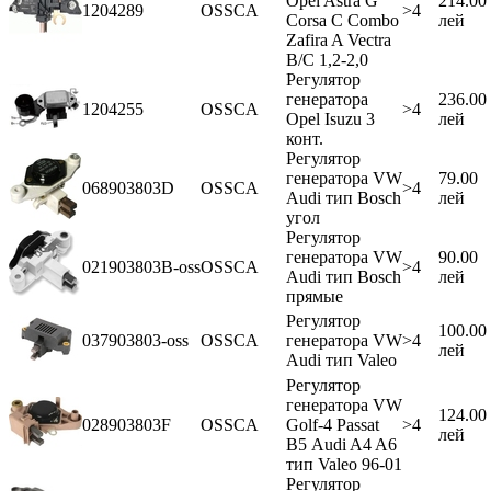
Opel Astra G
214.00
1204289
OSSCA
>4
Corsa C Combo
лей
Zafira A Vectra
B/C 1,2-2,0
Регулятор
генератора
236.00
1204255
OSSCA
>4
Opel Isuzu 3
лей
конт.
Регулятор
генератора VW
79.00
068903803D
OSSCA
>4
Audi тип Bosch
лей
угол
Регулятор
генератора VW
90.00
021903803B-oss
OSSCA
>4
Audi тип Bosch
лей
прямые
Регулятор
100.00
037903803-oss
OSSCA
генератора VW
>4
лей
Audi тип Valeo
Регулятор
генератора VW
124.00
028903803F
OSSCA
Golf-4 Passat
>4
лей
В5 Audi A4 A6
тип Valeo 96-01
Регулятор