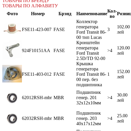
ТОВАРЫ ПО БРЕНДУ
ТОВАРЫ ПО АЛФАВИТУ
Кол-
Фото
Номер
Брэнд
Наименование
Розни
во
Коллектор
генератора
102.00
FSE11-423-007
FASE
3
Ford Transit 86-
лей
00 тип Lucas
Кронштейн
генератора
120.00
924F10151AA
FASE
>4
Ford Transit
лей
2.5D/TD 92-00
Крышка
генератора
152.00
FSE11-403-012
FASE
Ford Transit 86-
1
лей
00 пер. без
подшипника
Подшипник
30.00
62012RSH-mbr
MBR
генер. 201
>4
лей
32x12x10мм
Подшипник
25.00
62032RSH-mbr
MBR
генер. 203
>4
лей
40x17x12мм