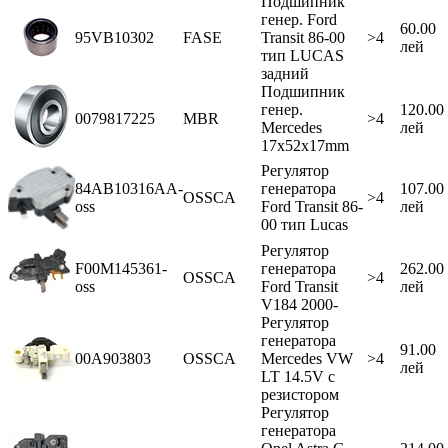
Подшипник
генер. Ford
60.00
95VB10302
FASE
Transit 86-00
>4
лей
тип LUCAS
задний
Подшипник
генер.
120.00
0079817225
MBR
>4
Mercedes
лей
17x52x17mm
Регулятор
84AB10316AA-
генератора
107.00
OSSCA
>4
oss
Ford Transit 86-
лей
00 тип Lucas
Регулятор
F00M145361-
генератора
262.00
OSSCA
>4
oss
Ford Transit
лей
V184 2000-
Регулятор
генератора
91.00
00A903803
OSSCA
Mercedes VW
>4
лей
LT 14.5V с
резистором
Регулятор
генератора