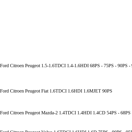
06.01.2026
Новое поступление GTautoparts, Аморт
rd Citroen Peugeot 1.5-1.6TDCI 1.4-1.6HDI 68PS - 75PS - 90PS -
ord Citroen Peugeot Fiat 1.6TDCI 1.6HDI 1.6MJET 90PS
ord Citroen Peugeot Mazda-2 1.4TDCI 1.4HDI 1.4CD 54PS - 68PS -