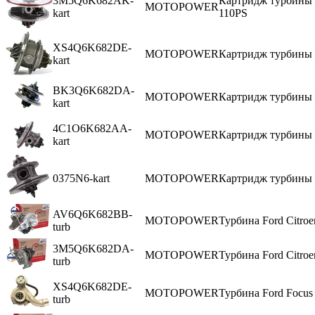
3M5Q6K682AK-
Картридж турбины Fo
MOTOPOWER
kart
110PS
XS4Q6K682DE-
MOTOPOWER
Картридж турбины F
kart
BK3Q6K682DA-
MOTOPOWER
Картридж турбины F
kart
4C1O6K682AA-
MOTOPOWER
Картридж турбины F
kart
0375N6-kart
MOTOPOWER
Картридж турбины P
AV6Q6K682BB-
MOTOPOWER
Турбина Ford Citroe
turb
3M5Q6K682DA-
MOTOPOWER
Турбина Ford Citro
turb
XS4Q6K682DE-
MOTOPOWER
Турбина Ford Focus 
turb