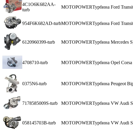
4C1O6K682AA-
MOTOPOWER
Турбина Ford Trans
turb
954F6K682AD-turb
MOTOPOWER
Турбина Ford Transi
6120960399-turb
MOTOPOWER
Турбина Mercedes S
4708710-turb
MOTOPOWER
Турбина Opel Corsa 
0375N6-turb
MOTOPOWER
Турбина Peugeot Bi
7178585009S-turb
MOTOPOWER
Турбина VW Audi Sc
058145703B-turb
MOTOPOWER
Турбина VW Audi Sc