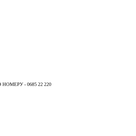
ОМЕРУ - 0685 22 220
18.06.2026
Новое поступление - MSK Аморт
04.04.2026
Новое поступление - EPS Насосы 
02.04.2026
Новое поступление - EPS Рулевы
16.02.2026
Новое поступление GTautoparts, 