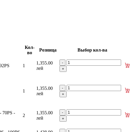
изаторы кр. багажника - капота
Кол-
Розница
Выбор кол-ва
во
1,355.00
 92PS
1
лей
1,355.00
1
лей
 70PS -
1,355.00
2
лей