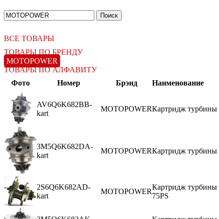
ВСЕ ТОВАРЫ
ТОВАРЫ ПО БРЕНДУ
MOTOPOWER
ТОВАРЫ ПО АЛФАВИТУ
Фото
Номер
Брэнд
Наименование
AV6Q6K682BB-
MOTOPOWER
Картридж турбины Fo
kart
3M5Q6K682DA-
MOTOPOWER
Картридж турбины F
kart
2S6Q6K682AD-
Картридж турбины F
MOTOPOWER
kart
75PS