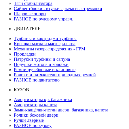
Тяги стабилизатора
Сайлентблоки - втулки - рычаги - стремянки
Шаровые опоры
РАЗНОЕ по рулевому управл.
ДВИГАТЕЛЬ
Турбины и картриджи турбины
Крышки масла и масл. фильтра
Механизм газораспределения - ГРМ
Прокладки
Патрубки турбины и сапуна
Подушки мотора и коробки
Ремни ручейковые и клиновые
Ролики и натяжители приводных ремней
РАЗНОЕ по двигателю
КУЗОВ
Амортизаторы кр. багажника
Амортизаторы капота
Замки-защёлки-петли двери, багажника, капота
Ролики боковой двери
Ручки дверные
РАЗНОЕ по кузову