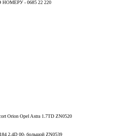
ОМЕРУ - 0685 22 220
18.06.2026
Новое поступление - MSK Аморт
04.04.2026
Новое поступление - EPS Насосы 
02.04.2026
Новое поступление - EPS Рулевы
16.02.2026
Новое поступление GTautoparts, 
06.01.2026
Новое поступление GTautoparts, Аморт
cort Orion Opel Astra 1.7TD ZN0520
V184 2.4D 00- большой ZN0539