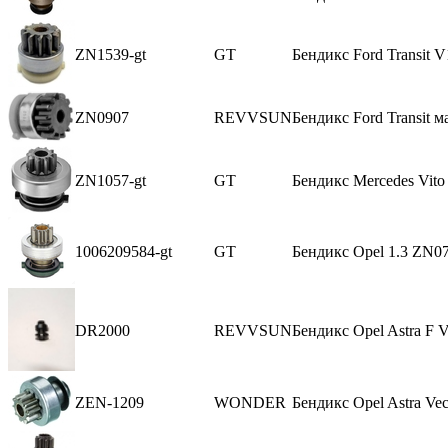
ZN1539-gt
GT
Бендикс Ford Transit 
ZN0907
REVVSUN
Бендикс Ford Transit м
ZN1057-gt
GT
Бендикс Mercedes Vito
1006209584-gt
GT
Бендикс Opel 1.3 ZN0
DR2000
REVVSUN
Бендикс Opel Astra F 
ZEN-1209
WONDER
Бендикс Opel Astra Vec