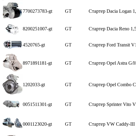
7700273783-gt
GT
Стартер Dacia Logan 1
8200251007-gt
GT
Стартер Dacia Reno 1,5
4520765-gt
GT
Стартер Ford Transit 
8971891181-gt
GT
Стартер Opel Astra G/H
1202033-gt
GT
Стартер Opel Combo C
0051511301-gt
GT
Стартер Sprinter Vito V
0001123020-gt
GT
Стартер VW Caddy-III