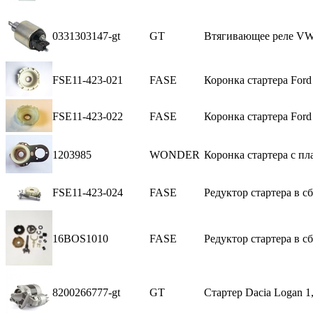
0331303147-gt
GT
Втягивающее реле V
FSE11-423-021
FASE
Коронка стартера Ford 
FSE11-423-022
FASE
Коронка стартера Ford
1203985
WONDER
Коронка стартера с пл
FSE11-423-024
FASE
Редуктор стартера в сб
16BOS1010
FASE
Редуктор стартера в сб
8200266777-gt
GT
Стартер Dacia Logan 1,