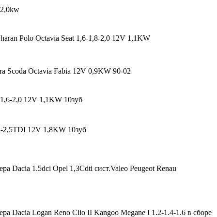
 2,0kw
aran Polo Octavia Seat 1,6-1,8-2,0 12V 1,1KW
a Scoda Octavia Fabia 12V 0,9KW 90-02
1,6-2,0 12V 1,1KW 10зуб
4-2,5TDI 12V 1,8KW 10зуб
а Dacia 1.5dci Opel 1,3Cdti сист.Valeo Peugeot Renau
а Dacia Logan Reno Clio II Kangoo Megane I 1.2-1.4-1.6 в сборе