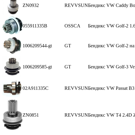
ZN0932
REVVSUN
Бендикс VW Caddy Bor
055911335B
OSSCA
Бендикс VW Golf-2 1.
1006209544-gt
GT
Бендикс VW Golf-2 на
1006209585-gt
GT
Бендикс VW Golf-3 Ve
02A911335C
REVVSUN
Бендикс VW Passat В3
ZN0851
REVVSUN
Бендикс VW Т4 2.4D 