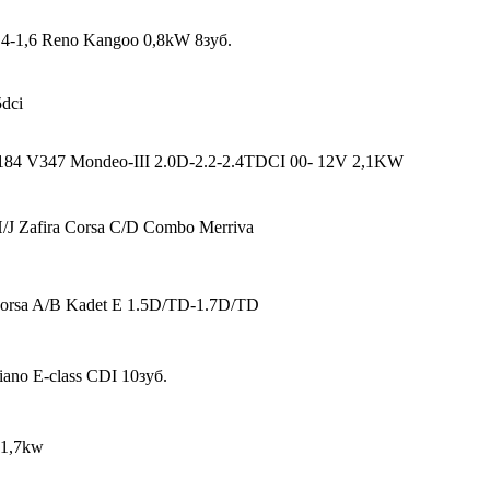
,4-1,6 Reno Kangoo 0,8kW 8зуб.
dci
V184 V347 Mondeo-III 2.0D-2.2-2.4TDCI 00- 12V 2,1KW
/J Zafira Corsa C/D Combo Merriva
orsa A/B Kadet E 1.5D/TD-1.7D/TD
iano E-class CDI 10зуб.
 1,7kw