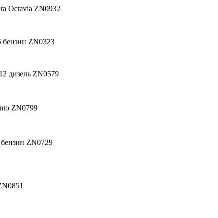
a Octavia ZN0932
6 бензин ZN0323
12 дизель ZN0579
nto ZN0799
 бензин ZN0729
ZN0851