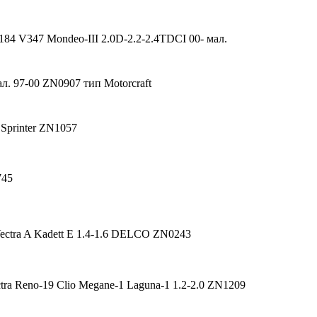
V184 V347 Mondeo-III 2.0D-2.2-2.4TDCI 00- мал.
ал. 97-00 ZN0907 тип Motorcraft
 Sprinter ZN1057
745
Vectra A Kadett E 1.4-1.6 DELCO ZN0243
tra Reno-19 Clio Megane-1 Laguna-1 1.2-2.0 ZN1209