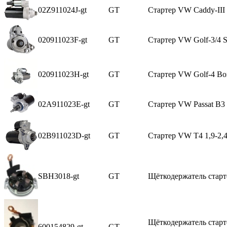
02Z911024J-gt
GT
Стартер VW Caddy-III
020911023F-gt
GT
Стартер VW Golf-3/4 Sh
020911023H-gt
GT
Стартер VW Golf-4 Bor
02A911023E-gt
GT
Стартер VW Passat В3 
02B911023D-gt
GT
Стартер VW T4 1,9-2,
SBH3018-gt
GT
Щёткодержатель стартер
Щёткодержатель стартер
600154829-gt
GT