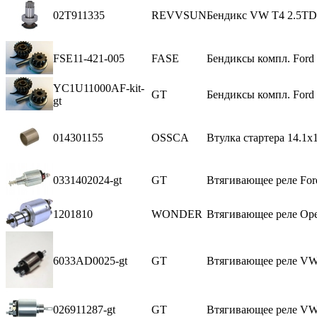
02T911335
REVVSUN
Бендикс VW Т4 2.5TD
FSE11-421-005
FASE
Бендиксы компл. Ford 
YC1U11000AF-kit-
GT
Бендиксы компл. Ford 
gt
014301155
OSSCA
Втулка стартера 14.1x
0331402024-gt
GT
Втягивающее реле Ford
1201810
WONDER
Втягивающее реле Ope
6033AD0025-gt
GT
Втягивающее реле VW
026911287-gt
GT
Втягивающее реле VW