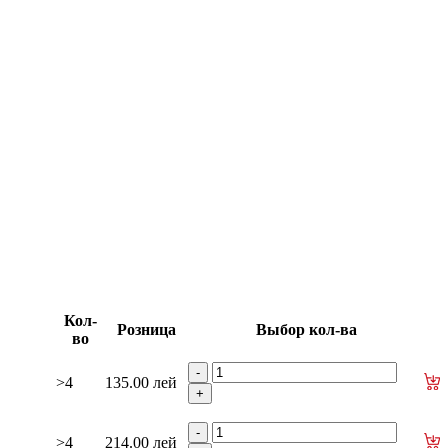
изаторы
гидроусилителя руля
е рейки
Ролики боковой двери
изаторы кр. багажника - капота
Кол-
Розница
Выбор кол-ва
во
>4
135.00 лей
>4
214.00 лей