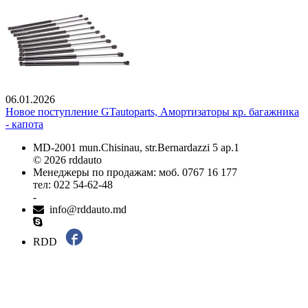
06.01.2026
Новое поступление GTautoparts, Амортизаторы кр. багажника
- капота
MD-2001 mun.Chisinau, str.Bernardazzi 5 ap.1
© 2026 rddauto
Менеджеры по продажам: моб. 0767 16 177
тел: 022 54-62-48
-
info@rddauto.md
RDD
Самые лучшие сайты – ilab.md