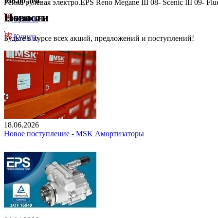
156.00 лей
Рейка рулевая электро.EPS Reno Megane III 08- Scenic III 09- Flu
Новости
1,964.00 лей
Купить
Купить
Будьте в курсе всех акций, предложений и поступлений!
18.06.2026
Новое поступление - MSK Амортизаторы