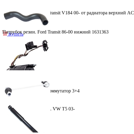
Купить
Патрубок резин. Ford Transit V184 00- от радиатора верхний A
224.00 лей
Патрубок резин. Ford Transit 86-00 нижний 1631363
Купить
102.00 лей
Купить
Трамблёр Opel 1.6SV коммутатор 3+4
1,346.00 лей
Тяга стабилизатора пер. VW T5 03-
Купить
118.00 лей
Купить