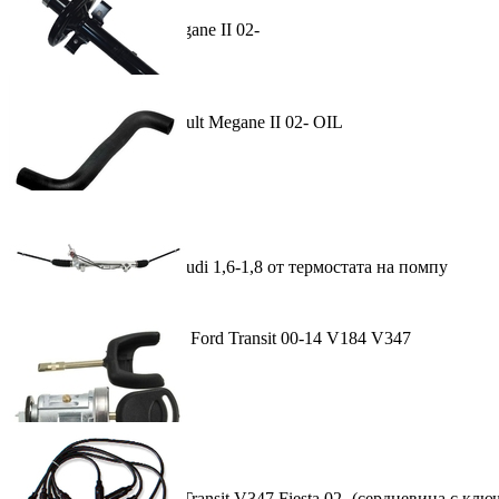
Втулка рейки Reno Megane II 02-
80.00 лей
Купить
Амортизатор пер. Renault Megane II 02- OIL
627.00 лей
Купить
Патрубок резин. VW Audi 1,6-1,8 от термостата на помпу
53.00 лей
Рейка рулевая гидравл. Ford Transit 00-14 V184 V347
Купить
5,373.00 лей
Купить
Замок зажигания Ford Transit V347 Fiesta 02- (сердцевина с клю