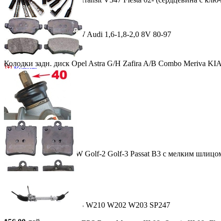
189.00 лей
Провода выс. напр. VW Audi 1,6-1,8-2,0 8V 80-97
Купить
255.00 лей
Колодки задн. диск Opel Astra G/H Zafira A/B Combo Meriva KI
Купить
158.00 лей
Купить
Рейка рулевая мех. VW Golf-2 Golf-3 Passat B3 с мелким шлицо
816.00 лей
Купить
Колодки задн. диск MB W210 W202 W203 SP247