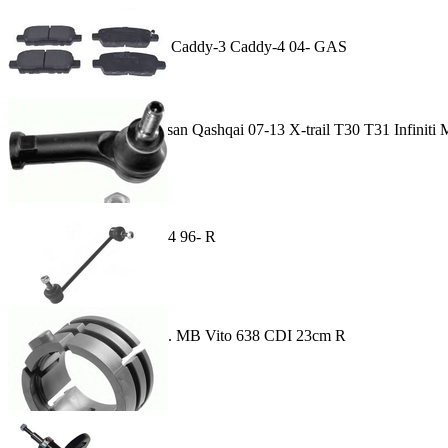
Амортизатор задн. VW Caddy-3 Caddy-4 04- GAS
393.00 лей
Купить
Колодки задн. диск Nissan Qashqai 07-13 X-trail T30 T31 Infiniti
168.00 лей
Купить
Наконечник рул. VW Т4 96- R
131.00 лей
Купить
Тяга стабилизатора пер. MB Vito 638 CDI 23cm R
140.00 лей
Купить