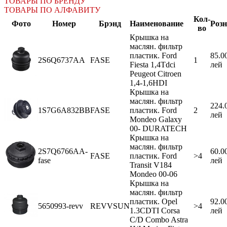
ТОВАРЫ ПО БРЕНДУ
ТОВАРЫ ПО АЛФАВИТУ
Кол-
Фото
Номер
Брэнд
Наименование
Роз
во
Крышка на
маслян. фильтр
пластик. Ford
85.0
2S6Q6737AA
FASE
1
Fiesta 1,4Tdci
лей
Peugeot Citroen
1,4-1,6HDI
Крышка на
маслян. фильтр
224.
1S7G6A832BB
FASE
пластик. Ford
2
лей
Mondeo Galaxy
00- DURATECH
Крышка на
маслян. фильтр
2S7Q6766AA-
60.0
FASE
пластик. Ford
>4
fase
лей
Transit V184
Mondeo 00-06
Крышка на
маслян. фильтр
пластик. Opel
92.0
5650993-revv
REVVSUN
>4
1.3CDTI Corsa
лей
C/D Combo Astra