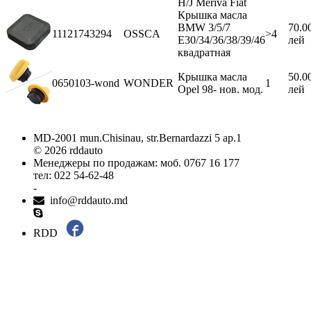
H/J Meriva Fiat
Крышка масла
BMW 3/5/7
70.0
11121743294
OSSCA
>4
E30/34/36/38/39/46
лей
квадратная
Крышка масла
50.0
0650103-wond
WONDER
1
Opel 98- нов. мод.
лей
MD-2001 mun.Chisinau, str.Bernardazzi 5 ap.1
© 2026 rddauto
Менеджеры по продажам: моб. 0767 16 177
тел: 022 54-62-48
-
info@rddauto.md
RDD
Самые лучшие сайты – ilab.md