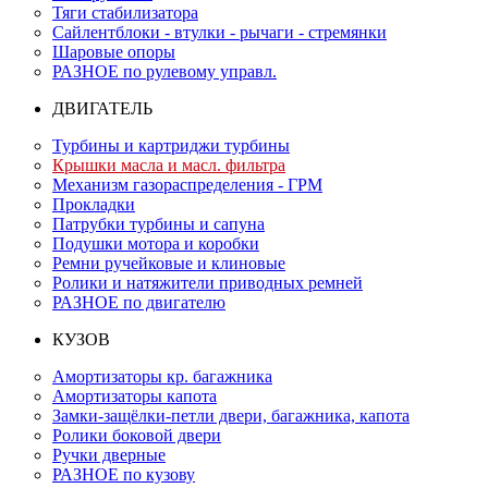
Тяги стабилизатора
Сайлентблоки - втулки - рычаги - стремянки
Шаровые опоры
РАЗНОЕ по рулевому управл.
ДВИГАТЕЛЬ
Турбины и картриджи турбины
Крышки масла и масл. фильтра
Механизм газораспределения - ГРМ
Прокладки
Патрубки турбины и сапуна
Подушки мотора и коробки
Ремни ручейковые и клиновые
Ролики и натяжители приводных ремней
РАЗНОЕ по двигателю
КУЗОВ
Амортизаторы кр. багажника
Амортизаторы капота
Замки-защёлки-петли двери, багажника, капота
Ролики боковой двери
Ручки дверные
РАЗНОЕ по кузову