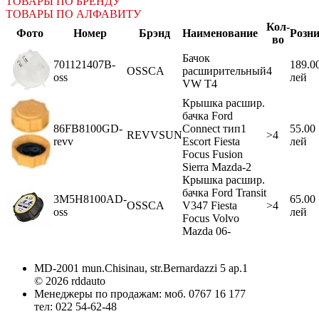
ТОВАРЫ ПО БРЕНДУ
ТОВАРЫ ПО АЛФАВИТУ
Кол-
Фото
Номер
Брэнд
Наименование
Розн
во
Бачок
701121407B-
189.0
OSSCA
расширительный
4
oss
лей
VW Т4
Крышка расшир.
бачка Ford
86FB8100GD-
Connect тип1
55.00
REVVSUN
>4
revv
Escort Fiesta
лей
Focus Fusion
Sierra Mazda-2
Крышка расшир.
бачка Ford Transit
3M5H8100AD-
65.00
OSSCA
V347 Fiesta
>4
oss
лей
Focus Volvo
Mazda 06-
MD-2001 mun.Chisinau, str.Bernardazzi 5 ap.1
© 2026 rddauto
Менеджеры по продажам: моб. 0767 16 177
тел: 022 54-62-48