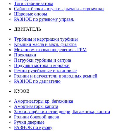
Тяги стабилизатора
Сайлентблоки - втулки - рычаги - стремянки
Шаровые опоры
РАЗНОЕ по рулевому управл.
ДВИГАТЕЛЬ
Турбины и картриджи турбины
Крышки масла и масл. фильтра
Механизм газораспределения - ГРМ
Прокладки
Патрубки турбины и сапуна
Подушки мотора и коробки
Ремни ручейковые и клиновые
Ролики и натяжители приводных ремней
РАЗНОЕ по двигателю
КУЗОВ
Амортизаторы кр. багажника
Амортизаторы капота
Замки-защёлки-петли двери, багажника, капота
Ролики боковой двери
Ручки дверные
РАЗНОЕ по кузову