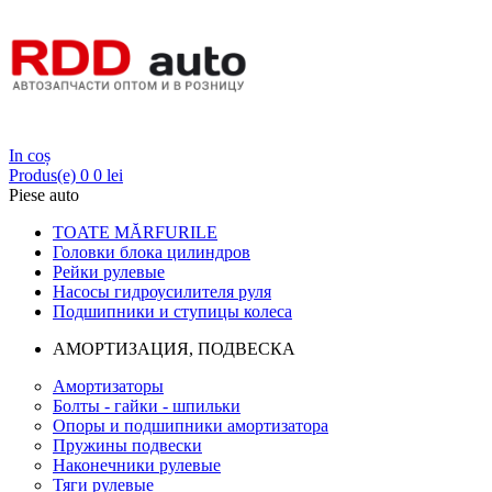
Login
In coș
Produs(e)
0
0 lei
Piese auto
TOATE MĂRFURILE
Головки блока цилиндров
Рейки рулевые
Насосы гидроусилителя руля
Подшипники и ступицы колеса
АМОРТИЗАЦИЯ, ПОДВЕСКА
Амортизаторы
Болты - гайки - шпильки
Опоры и подшипники амортизатора
Пружины подвески
Наконечники рулевые
Тяги рулевые