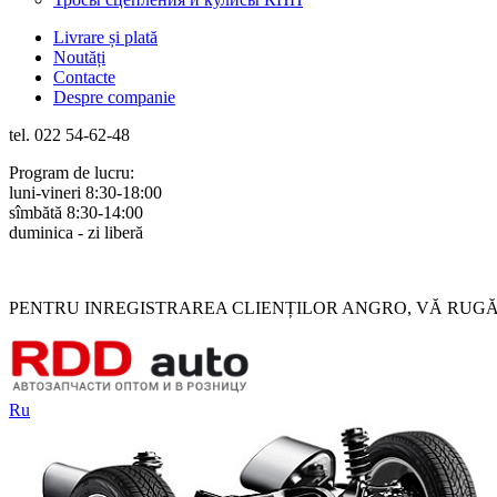
Livrare și plată
Noutăți
Contacte
Despre companie
tel. 022 54-62-48
Program de lucru:
luni-vineri 8:30-18:00
sîmbătă 8:30-14:00
duminica - zi liberă
Rus
Rom
PENTRU INREGISTRAREA CLIENȚILOR ANGRO, VĂ RUGĂM 
Ru