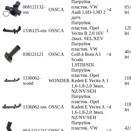
Патрубок
068121132-
пластик. VW
65.
OSSCA
>4
oss
Audi 1,6D-1,9D 2
lei
датч.
Патрубок
пластик. Opel
129
1336125-oss
OSSCA
1
Vectra В 2,0 16V
lei
2вых. SEL/XEV
Патрубок
пластик. VW
40.
038121121
OSSCA
Golf-4 Bora A3
>4
lei
Scoda
1,9TDI/SDI
Патрубок
пластик. Opel
1336062-
118
WONDER
Kedett E Vectra A
1
wond
lei
1,6-1,8-2,0 3вых.
NZ/NV/SEH
Патрубок
пластик. Opel
118
1336062-oss
OSSCA
Kadett E Vectra A
>4
lei
1,6-1,8-2,0 3вых.
NZ/NV/SEH
Патрубок
пластик. VW
42.
06A121121C
OSSCA
>4