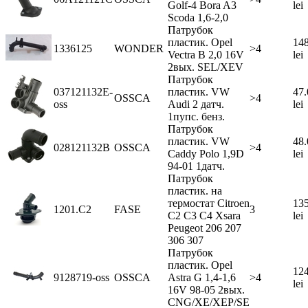
Golf-4 Bora A3
lei
Scoda 1,6-2,0
Патрубок
пластик. Opel
148
1336125
WONDER
>4
Vectra В 2,0 16V
lei
2вых. SEL/XEV
Патрубок
037121132E-
пластик. VW
47.
OSSCA
>4
oss
Audi 2 датч.
lei
1пупс. бенз.
Патрубок
пластик. VW
48.
028121132B
OSSCA
>4
Caddy Polo 1,9D
lei
94-01 1датч.
Патрубок
пластик. на
термостат Citroen
135
1201.C2
FASE
3
C2 C3 C4 Xsara
lei
Peugeot 206 207
306 307
Патрубок
пластик. Opel
124
9128719-oss
OSSCA
Astra G 1,4-1,6
>4
lei
16V 98-05 2вых.
CNG/XE/XEP/SE