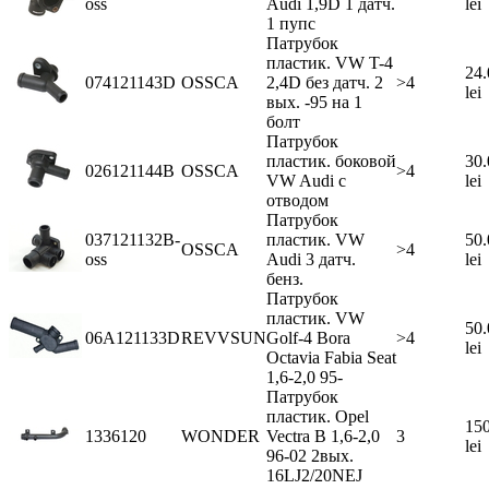
oss
Audi 1,9D 1 датч.
lei
1 пупс
Патрубок
пластик. VW T-4
24.
074121143D
OSSCA
2,4D без датч. 2
>4
lei
вых. -95 на 1
болт
Патрубок
пластик. боковой
30.
026121144B
OSSCA
>4
VW Audi с
lei
отводом
Патрубок
037121132B-
пластик. VW
50.
OSSCA
>4
oss
Audi 3 датч.
lei
бенз.
Патрубок
пластик. VW
50.
06A121133D
REVVSUN
Golf-4 Bora
>4
lei
Octavia Fabia Seat
1,6-2,0 95-
Патрубок
пластик. Opel
150
1336120
WONDER
Vectra B 1,6-2,0
3
lei
96-02 2вых.
16LJ2/20NEJ