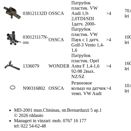
Патрубок
пластик. VW
70.
038121132D
OSSCA
Audi 1,9-
>4
lei
2,0TDI/SDI
1датч. 2000-
Патрубок
пластик. VW
030121117N-
100
OSSCA
Паук с 1 датч.
>4
oss
lei
Golf-3 Vento 1,4-
1,6
Патрубок
пластик. Opel
160
1336079
WONDER
Astra F 1,4-1,6
>4
lei
92-98 2вых.
NZ/SZ
Резиновое
10.
N90316802
OSSCA
кольцо на датчик
>4
lei
темп. VW Audi
MD-2001 mun.Chisinau, str.Bernardazzi 5 ap.1
© 2026 rddauto
Manageri in vinzari: mob. 0767 16 177
tel: 022 54-62-48