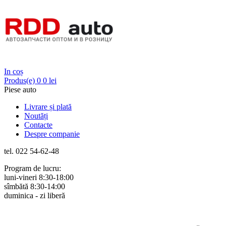
Login
In coș
Produs(e)
0
0 lei
Piese auto
Livrare și plată
Noutăți
Contacte
Despre companie
tel. 022 54-62-48
Program de lucru:
luni-vineri 8:30-18:00
sîmbătă 8:30-14:00
duminica - zi liberă
Rus
Rom