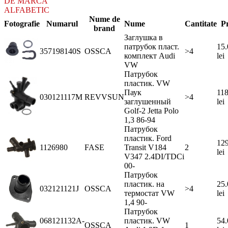
DE MARCA
ALFABETIC
Nume de
Fotografie
Numarul
Nume
Cantitate
Pr
brand
Заглушка в
патрубок пласт.
15.
357198140S
OSSCA
>4
комплект Audi
lei
VW
Патрубок
пластик. VW
Паук
118
030121117M
REVVSUN
>4
заглушенный
lei
Golf-2 Jetta Polo
1,3 86-94
Патрубок
пластик. Ford
129
1126980
FASE
Transit V184
2
lei
V347 2.4DI/TDCi
00-
Патрубок
пластик. на
25.
032121121J
OSSCA
>4
термостат VW
lei
1,4 90-
Патрубок
068121132A-
пластик. VW
54.
OSSCA
1