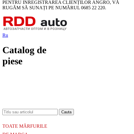
PENTRU INREGISTRAREA CLIENȚILOR ANGRO, VĂ
RUGĂM SĂ SUNAȚI PE NUMĂRUL 0685 22 220.
Ru
Catalog de
piese
18.06.2026
Новое поступление - MSK Амортизаторы
04.04.2026
Новое поступление - EPS Насосы гидроусилителя руля
02.04.2026
Новое поступление - EPS Рулевые рейки
16.02.2026
Новое поступление GTautoparts, Ролики боковой двери
06.01.2026
Новое поступление GTautoparts, Амортизаторы кр. багажника - капота
TOATE MĂRFURILE