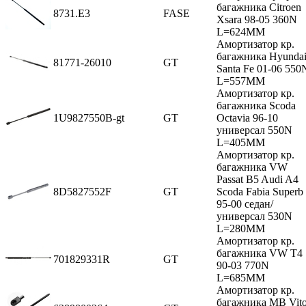
багажника Citroen
8731.E3
FASE
Xsara 98-05 360N
L=624MM
Амортизатор кр.
багажника Hyunda
81771-26010
GT
Santa Fe 01-06 550
L=557MM
Амортизатор кр.
багажника Scoda
1U9827550B-gt
GT
Octavia 96-10
универсал 550N
L=405MM
Амортизатор кр.
багажника VW
Passat B5 Audi A4
8D5827552F
GT
Scoda Fabia Superb
95-00 седан/
универсал 530N
L=280MM
Амортизатор кр.
багажника VW T4
701829331R
GT
90-03 770N
L=685MM
Амортизатор кр.
багажника MB Vit