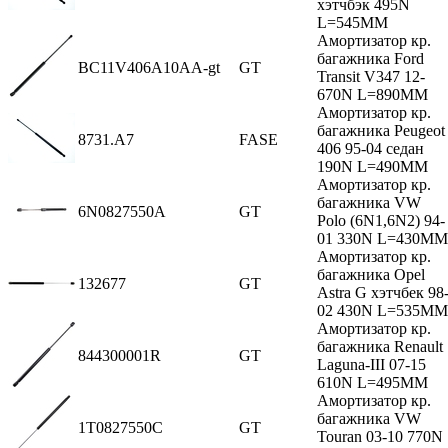
хэтчбэк 495N
L=545MM
Амортизатор кр.
багажника Ford
BC11V406A10AA-gt
GT
Transit V347 12-
670N L=890MM
Амортизатор кр.
багажника Peugeot
8731.A7
FASE
406 95-04 седан
190N L=490MM
Амортизатор кр.
багажника VW
6N0827550A
GT
Polo (6N1,6N2) 94-
01 330N L=430MM
Амортизатор кр.
багажника Opel
132677
GT
Astra G хэтчбек 98
02 430N L=535MM
Амортизатор кр.
багажника Renault
844300001R
GT
Laguna-III 07-15
610N L=495MM
Амортизатор кр.
багажника VW
1T0827550C
GT
Touran 03-10 770N