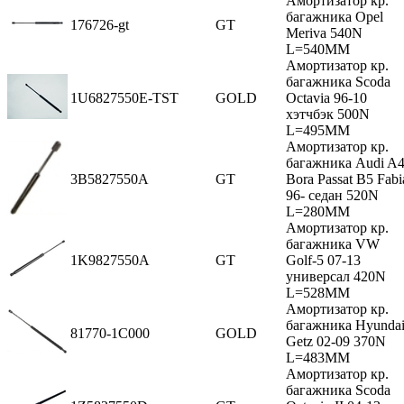
Амортизатор кр.
багажника Opel
176726-gt
GT
Meriva 540N
L=540MM
Амортизатор кр.
багажника Scoda
1U6827550E-TST
GOLD
Octavia 96-10
хэтчбэк 500N
L=495MM
Амортизатор кр.
багажника Audi A
3B5827550A
GT
Bora Passat B5 Fabi
96- седан 520N
L=280MM
Амортизатор кр.
багажника VW
1K9827550A
GT
Golf-5 07-13
универсал 420N
L=528MM
Амортизатор кр.
багажника Hyunda
81770-1C000
GOLD
Getz 02-09 370N
L=483MM
Амортизатор кр.
багажника Scoda