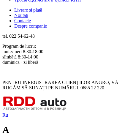
Livrare și plată
Noutăți
Contacte
Despre companie
tel. 022 54-62-48
Program de lucru:
luni-vineri 8:30-18:00
sîmbătă 8:30-14:00
duminica - zi liberă
Rus
Rom
PENTRU INREGISTRAREA CLIENȚILOR ANGRO, VĂ
RUGĂM SĂ SUNAȚI PE NUMĂRUL 0685 22 220.
Ru
A