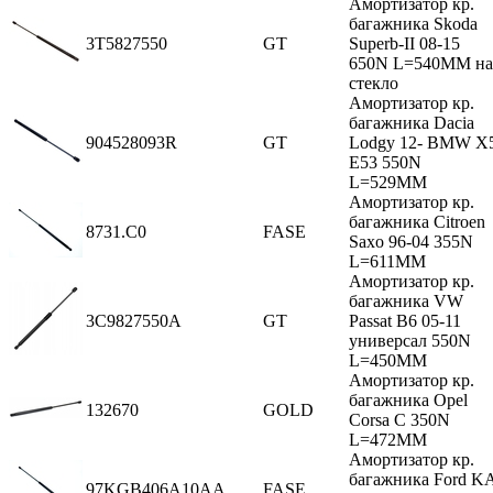
Амортизатор кр.
багажника Skoda
3T5827550
GT
Superb-II 08-15
650N L=540MM на
стекло
Амортизатор кр.
багажника Dacia
904528093R
GT
Lodgy 12- BMW X
E53 550N
L=529MM
Амортизатор кр.
багажника Citroen
8731.C0
FASE
Saxo 96-04 355N
L=611MM
Амортизатор кр.
багажника VW
3C9827550A
GT
Passat B6 05-11
универсал 550N
L=450MM
Амортизатор кр.
багажника Opel
132670
GOLD
Corsa C 350N
L=472MM
Амортизатор кр.
багажника Ford K
97KGB406A10AA
FASE