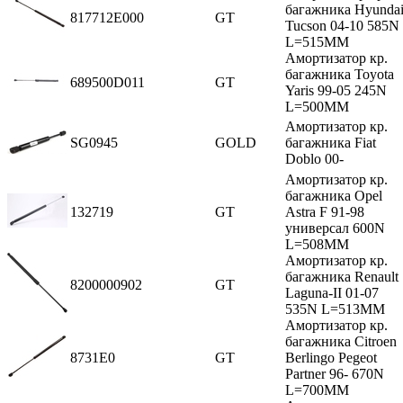
багажника Hyunda
817712E000
GT
Tucson 04-10 585N
L=515MM
Амортизатор кр.
багажника Toyota
689500D011
GT
Yaris 99-05 245N
L=500MM
Амортизатор кр.
SG0945
GOLD
багажника Fiat
Doblo 00-
Амортизатор кр.
багажника Opel
132719
GT
Astra F 91-98
универсал 600N
L=508MM
Амортизатор кр.
багажника Renault
8200000902
GT
Laguna-II 01-07
535N L=513MM
Амортизатор кр.
багажника Citroen
8731E0
GT
Berlingo Pegeot
Partner 96- 670N
L=700MM