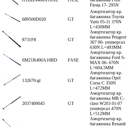
Fiesta 17- 295N
Амортизатор кр.
багажника Toyota
689500D020
GT
Yaris 05-11 370N
L=430MM
Амортизатор кр.
багажника Peugeot
8731F8
GT
307 00- универсал
630N L=493MM
Амортизатор кр.
багажника Ford S-
6M21R406A10BD
FASE
MAX 06- 670N
L=604,5MM
Амортизатор кр.
багажника Opel
132670-gt
GT
Corsa C 350N
L=472MM
Амортизатор кр.
багажника MB C-
2037400045
GT
class W203 01-07
универсал 470N
L=512MM
Амортизатор кр.
багажника Renault