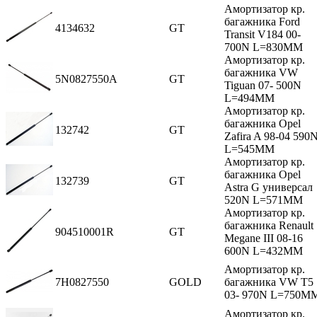
Амортизатор кр.
багажника Ford
4134632
GT
Transit V184 00-
700N L=830MM
Амортизатор кр.
багажника VW
5N0827550A
GT
Tiguan 07- 500N
L=494MM
Амортизатор кр.
багажника Opel
132742
GT
Zafira A 98-04 590
L=545MM
Амортизатор кр.
багажника Opel
132739
GT
Astra G универсал
520N L=571MM
Амортизатор кр.
багажника Renault
904510001R
GT
Megane III 08-16
600N L=432MM
Амортизатор кр.
7H0827550
GOLD
багажника VW T5
03- 970N L=750M
Амортизатор кр.