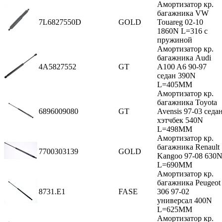
Амортизатор кр.
багажника VW
7L6827550D
GOLD
Touareg 02-10
1860N L=316 с
пружиной
Амортизатор кр.
багажника Audi
4A5827552
GT
A100 A6 90-97
седан 390N
L=405MM
Амортизатор кр.
багажника Toyota
6896009080
GT
Avensis 97-03 седа
хэтчбек 540N
L=498MM
Амортизатор кр.
багажника Renault
7700303139
GOLD
Kangoo 97-08 630
L=690MM
Амортизатор кр.
багажника Peugeot
8731.E1
FASE
306 97-02
универсал 400N
L=625MM
Амортизатор кр.