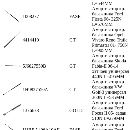
L=544MM
Амортизатор кр.
багажника Ford
1008277
FASE
Fiesta 96- 325N
L=576MM
Амортизатор кр.
багажника Opel
4414419
GT
Vivaro Reno Trafic
Primastar 01- 750N
L=905MM
Амортизатор кр.
багажника Skoda
5J6827550B
GT
Fabia-II 06-14
хэтчбек универсал
440N L=495MM
Амортизатор кр.
багажника VW
1H9827550A
GT
Golf-3 универсал
360N L=585MM
Амортизатор кр.
багажника Ford
1376673
GOLD
Focus II 05- седан
510N L=279MM
Амортизатор кр.
H1BBA406A10AE
FASE
багажника Ford