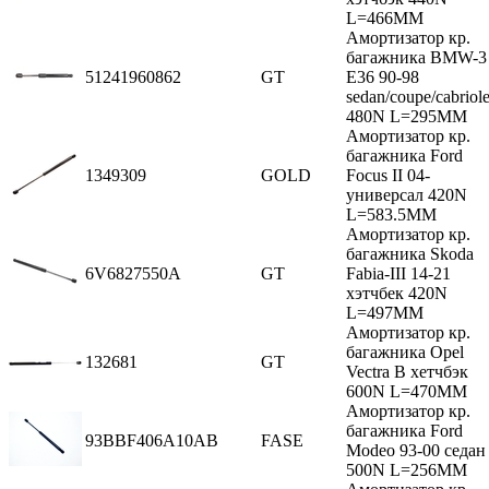
L=466MM
Амортизатор кр.
багажника BMW-3
51241960862
GT
E36 90-98
sedan/coupe/cabriole
480N L=295MM
Амортизатор кр.
багажника Ford
1349309
GOLD
Focus II 04-
универсал 420N
L=583.5MM
Амортизатор кр.
багажника Skoda
6V6827550A
GT
Fabia-III 14-21
хэтчбек 420N
L=497MM
Амортизатор кр.
багажника Opel
132681
GT
Vectra В хетчбэк
600N L=470MM
Амортизатор кр.
багажника Ford
93BBF406A10AB
FASE
Modeo 93-00 седан
500N L=256MM