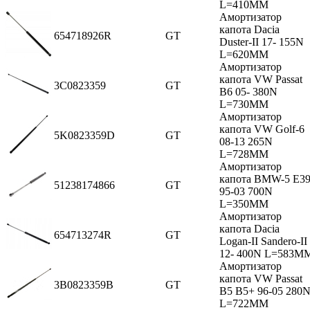
L=410MM
Амортизатор
капота Dacia
654718926R
GT
Duster-II 17- 155N
L=620MM
Амортизатор
капота VW Passat
3C0823359
GT
B6 05- 380N
L=730MM
Амортизатор
капота VW Golf-6
5K0823359D
GT
08-13 265N
L=728MM
Амортизатор
капота BMW-5 E3
51238174866
GT
95-03 700N
L=350MM
Амортизатор
капота Dacia
654713274R
GT
Logan-II Sandero-II
12- 400N L=583M
Амортизатор
капота VW Passat
3B0823359B
GT
B5 B5+ 96-05 280
L=722MM