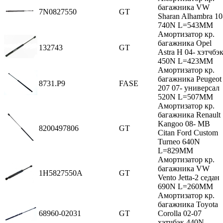
багажника VW
7N0827550
GT
Sharan Alhambra 10
740N L=543MM
Амортизатор кр.
багажника Opel
132743
GT
Astra H 04- хэтчбэ
450N L=423MM
Амортизатор кр.
багажника Peugeot
8731.P9
FASE
207 07- универсал
520N L=507MM
Амортизатор кр.
багажника Renault
Kangoo 08- MB
8200497806
GT
Citan Ford Custom
Turneo 640N
L=829MM
Амортизатор кр.
багажника VW
1H5827550A
GT
Vento Jetta-2 седан
690N L=260MM
Амортизатор кр.
багажника Toyota
68960-02031
GT
Corolla 02-07
хэтчбэк 440N