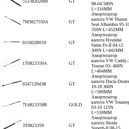
51238202688
GT
98-04 580N
L=316MM
Амортизатор
капота VW Sharan
7M3827550A
GT
Seat Alhambra 95-1
350N L=452MM
Амортизатор
капота Hyundai
811602B010
GT
Santa Fe-II 04-12
300N L=441MM
Амортизатор
капота VW Caddy-
1T0823359A
GT
Touran 03- 460N
L=404MM
Амортизатор
капота Dacia Duste
654712943R
GT
10-18 360N
L=589MM
Амортизатор
капота VW Touare
7L6823359B
GOLD
03-10 125N
L=539MM
Амортизатор
капота Skoda
3T0823359
GT
Superb-II 08-15