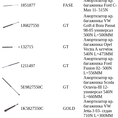
Амортизатор кр.
1851877
FASE
багажника Ford C-
Max 11- 515N
Амортизатор кр.
багажника VW
1J6827550
GT
Golf-4 Bora Passat
98-05 универсал
500N L=500MM
Амортизатор кр.
багажника Opel
132715
GT
Vectra A хетчбэк
540N L=475MM
Амортизатор кр.
багажника Ford
1211497
GT
Fusion 02- 500N
L=556MM
Амортизатор кр.
багажника Scoda
5E9827550C
GT
Octavia-III 12-
универсал 540N
L=660MM
Амортизатор кр.
багажника VW
1K5827550C
GOLD
Jetta-3 03- седан
710N L=300MM