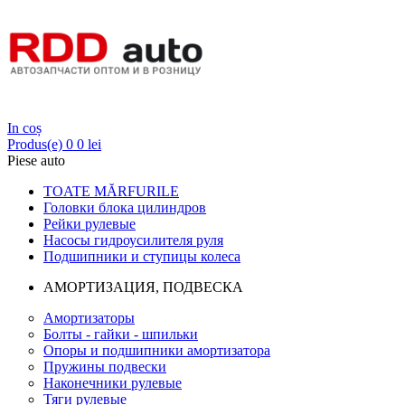
Login
In coș
Produs(e)
0
0 lei
Piese auto
TOATE MĂRFURILE
Головки блока цилиндров
Рейки рулевые
Насосы гидроусилителя руля
Подшипники и ступицы колеса
АМОРТИЗАЦИЯ, ПОДВЕСКА
Амортизаторы
Болты - гайки - шпильки
Опоры и подшипники амортизатора
Пружины подвески
Наконечники рулевые
Тяги рулевые