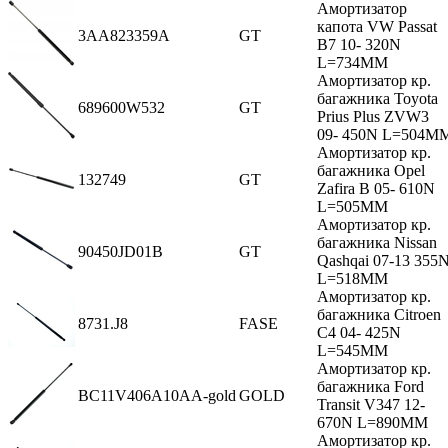
Амортизатор
капота VW Passat
3AA823359A
GT
B7 10- 320N
L=734MM
Амортизатор кр.
багажника Toyota
689600W532
GT
Prius Plus ZVW3
09- 450N L=504M
Амортизатор кр.
багажника Opel
132749
GT
Zafira B 05- 610N
L=505MM
Амортизатор кр.
багажника Nissan
90450JD01B
GT
Qashqai 07-13 355
L=518MM
Амортизатор кр.
багажника Citroen
8731.J8
FASE
C4 04- 425N
L=545MM
Амортизатор кр.
багажника Ford
BC11V406A10AA-gold
GOLD
Transit V347 12-
670N L=890MM
Амортизатор кр.