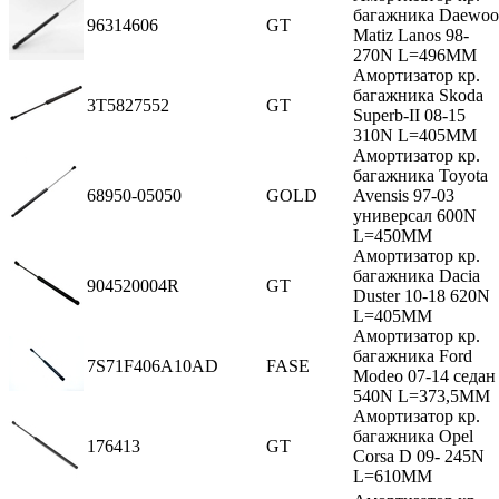
багажника Daewoo
96314606
GT
Matiz Lanos 98-
270N L=496MM
Амортизатор кр.
багажника Skoda
3T5827552
GT
Superb-II 08-15
310N L=405MM
Амортизатор кр.
багажника Toyota
68950-05050
GOLD
Avensis 97-03
универсал 600N
L=450MM
Амортизатор кр.
багажника Dacia
904520004R
GT
Duster 10-18 620N
L=405MM
Амортизатор кр.
багажника Ford
7S71F406A10AD
FASE
Modeo 07-14 седан
540N L=373,5MM
Амортизатор кр.
багажника Opel
176413
GT
Corsa D 09- 245N
L=610MM