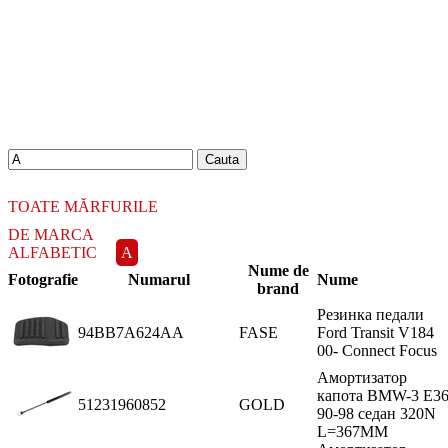
18.06.2026
Новое поступление - MSK Амортизаторы
04.04.2026
Новое поступление - EPS Насосы гидроусилителя руля
02.04.2026
Новое поступление - EPS Рулевые рейки
16.02.2026
Новое поступление GTautoparts, Ролики боковой двери
06.01.2026
Новое поступление GTautoparts, Амортизаторы кр. багажника - капота
TOATE MĂRFURILE
DE MARCA
ALFABETIC
A
Nume de
Fotografie
Numarul
Nume
brand
Резинка педали
94BB7A624AA
FASE
Ford Transit V184
00- Connect Focus
Амортизатор
капота BMW-3 E3
51231960852
GOLD
90-98 седан 320N
L=367MM