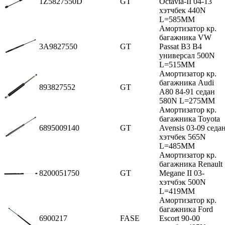
1Z5827550D
GT
Octavia-II 04-13
хэтчбек 440N
L=585MM
Амортизатор кр.
багажника VW
3A9827550
GT
Passat B3 B4
универсал 500N
L=515MM
Амортизатор кр.
багажника Audi
893827552
GT
A80 84-91 седан
580N L=275MM
Амортизатор кр.
багажника Toyota
6895009140
GT
Avensis 03-09 седа
хэтчбек 565N
L=485MM
Амортизатор кр.
багажника Renault
8200051750
GT
Megane II 03-
хэтчбэк 500N
L=419MM
Амортизатор кр.
багажника Ford
6900217
FASE
Escort 90-00