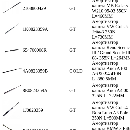
Амортизатор
капота MB E-class
2108800429
GT
W210 95-03 550N
L=460MM
Амортизатор
капота VW Golf-5
1K0823359A
GT
Jetta-3 250N
L=730MM
Амортизатор
капота Reno Scenic
654700008R
GT
III / Grand Scenic II
08- 355N L=264M
Амортизатор
капота Audi A100
4A0823359B
GOLD
A6 90-94 410N
L=880.5MM
Амортизатор
8E0823359A
GT
капота Audi A4 00-
325N L=722MM
Амортизатор
капота VW Golf-4
1J0823359
GT
Bora Lupo A3 Polo
350N L=500MM
Амортизатор
капота BMW-3 E4