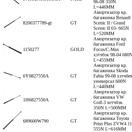
96-08 310N
L=446MM
Амортизатор кр.
багажника Renault
8200377789-gt
GT
Scenic II / Grand
Scenic II 03- 665N
L=520MM
Амортизатор кр.
багажника Ford
1150277
GOLD
Focus/C-Max
хэтчбэк 98-04 680
L=455MM
Амортизатор кр.
багажника Skoda
6Y0827550A
GT
Fabia 99-08 хэтчбе
универсал 600N
L=440MM
Амортизатор кр.
багажника VW
1H6827550A
GT
Golf-3 хетчбэк
350N L=500MM
Амортизатор кр.
багажника Toyota
689600W790
GT
Prius Plus ZVW4 11
555N L=616MM