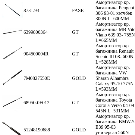
Амортизатор кр.
багажника Peugeot
8731.93
FASE
306 93-01 хэтчбэк
300N L=600MM
Амортизатор кр.
багажника MB Vit
6399800364
GT
Viano 639 03- 755N
L=665MM
Амортизатор кр.
багажника Renault
904500004R
GT
Scenic III 08- 600N
L=528MM
Амортизатор кр.
багажника VW
7M0827550D
GOLD
Sharan Alhambra
Galaxy 95-10 775N
L=593MM
Амортизатор кр.
багажника Toyota
68950-0F012
GT
Corolla Verso 04-09
545N L=531MM
Амортизатор кр.
багажника BMW-5
E39 95-03
51248190688
GOLD
универсал 560N