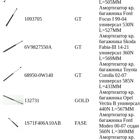
L=505MM
Амортизатор кр.
багажника Ford
1093705
GT
Focus I 99-04
универсал 530N
L=527MM
Амортизатор кр.
багажника Skoda
6V9827550A
GT
Fabia-III 14-21
универсал 360N
L=569MM
Амортизатор кр.
багажника Toyota
68950-0W140
GT
Corolla 02-07
универсал 585N
L=433MM
Амортизатор кр.
багажника Opel
132731
GOLD
Vectra В универсал
440N L=567MM
Амортизатор кр.
багажника Ford
1S71F406A10AB
FASE
Modeo 00-07 седан
560N L=300MM
Амортизатор кр.