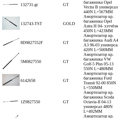
багажника Opel
132731-gt
GT
Vectra В универсал
440N L=567MM
Амортизатор кр.
багажника Opel
132743-TST
GOLD
Astra H 04- хэтчбэ
450N L=423MM
Амортизатор кр.
багажника Audi A
8D9827552F
GT
A3 96-03 универса
420N L=500MM
Амортизатор кр.
багажника VW
5M0827550
GT
Golf-5 Plus 05-13
550N L=480MM
Амортизатор кр.
багажника Ford
6142658
GT
Transit 92-00 850N
L=550MM
Амортизатор кр.
багажника Scoda
1Z9827550
GT
Octavia-II 04-13
универсал 480N
L=492MM
Амортизатор кр.