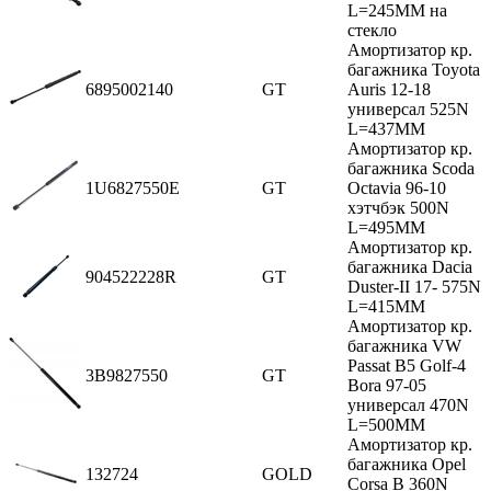
L=245MM на
стекло
Амортизатор кр.
багажника Toyota
6895002140
GT
Auris 12-18
универсал 525N
L=437MM
Амортизатор кр.
багажника Scoda
1U6827550E
GT
Octavia 96-10
хэтчбэк 500N
L=495MM
Амортизатор кр.
багажника Dacia
904522228R
GT
Duster-II 17- 575N
L=415MM
Амортизатор кр.
багажника VW
Passat B5 Golf-4
3B9827550
GT
Bora 97-05
универсал 470N
L=500MM
Амортизатор кр.
багажника Opel
132724
GOLD
Corsa B 360N