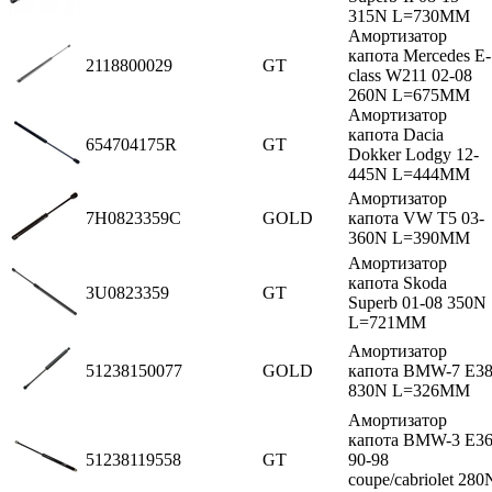
315N L=730MM
Амортизатор
капота Mercedes E-
2118800029
GT
class W211 02-08
260N L=675MM
Амортизатор
капота Dacia
654704175R
GT
Dokker Lodgy 12-
445N L=444MM
Амортизатор
7H0823359C
GOLD
капота VW T5 03-
360N L=390MM
Амортизатор
капота Skoda
3U0823359
GT
Superb 01-08 350N
L=721MM
Амортизатор
51238150077
GOLD
капота BMW-7 E3
830N L=326MM
Амортизатор
капота BMW-3 E3
51238119558
GT
90-98
coupe/cabriolet 280