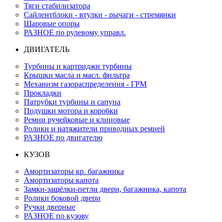
Тяги стабилизатора
Сайлентблоки - втулки - рычаги - стремянки
Шаровые опоры
РАЗНОЕ по рулевому управл.
ДВИГАТЕЛЬ
Турбины и картриджи турбины
Крышки масла и масл. фильтра
Механизм газораспределения - ГРМ
Прокладки
Патрубки турбины и сапуна
Подушки мотора и коробки
Ремни ручейковые и клиновые
Ролики и натяжители приводных ремней
РАЗНОЕ по двигателю
КУЗОВ
Амортизаторы кр. багажника
Амортизаторы капота
Замки-защёлки-петли двери, багажника, капота
Ролики боковой двери
Ручки дверные
РАЗНОЕ по кузову