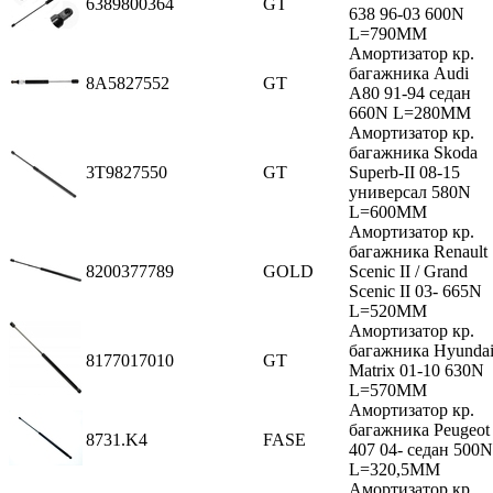
6389800364
GT
638 96-03 600N
L=790MM
Амортизатор кр.
багажника Audi
8A5827552
GT
A80 91-94 седан
660N L=280MM
Амортизатор кр.
багажника Skoda
3T9827550
GT
Superb-II 08-15
универсал 580N
L=600MM
Амортизатор кр.
багажника Renault
8200377789
GOLD
Scenic II / Grand
Scenic II 03- 665N
L=520MM
Амортизатор кр.
багажника Hyunda
8177017010
GT
Matrix 01-10 630N
L=570MM
Амортизатор кр.
багажника Peugeot
8731.K4
FASE
407 04- седан 500N
L=320,5MM
Амортизатор кр.