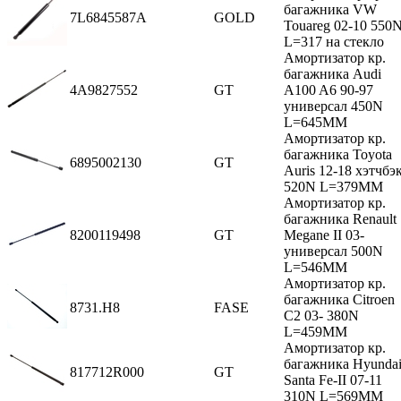
багажника VW
7L6845587A
GOLD
Touareg 02-10 550
L=317 на стекло
Амортизатор кр.
багажника Audi
4A9827552
GT
A100 A6 90-97
универсал 450N
L=645MM
Амортизатор кр.
багажника Toyota
6895002130
GT
Auris 12-18 хэтчбэ
520N L=379MM
Амортизатор кр.
багажника Renault
8200119498
GT
Megane II 03-
универсал 500N
L=546MM
Амортизатор кр.
багажника Citroen
8731.H8
FASE
C2 03- 380N
L=459MM
Амортизатор кр.
багажника Hyunda
817712R000
GT
Santa Fe-II 07-11
310N L=569MM