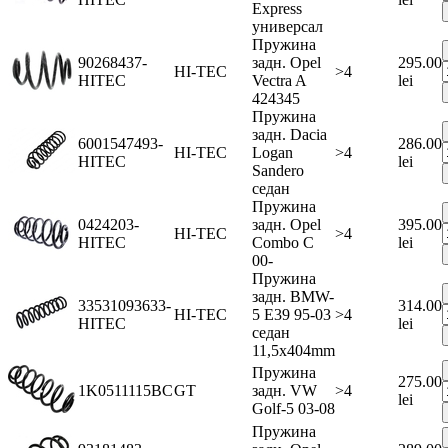
Express
универсал
Пружина
90268437-
задн. Opel
295.00
HI-TEC
>4
HITEC
Vectra A
lei
424345
Пружина
задн. Dacia
6001547493-
286.00
HI-TEC
Logan
>4
HITEC
lei
Sandero
седан
Пружина
0424203-
задн. Opel
395.00
HI-TEC
>4
HITEC
Combo C
lei
00-
Пружина
задн. BMW-
33531093633-
314.00
HI-TEC
5 E39 95-03
>4
HITEC
lei
седан
11,5x404mm
Пружина
275.00
1K0511115BC
GT
задн. VW
>4
lei
Golf-5 03-08
Пружина