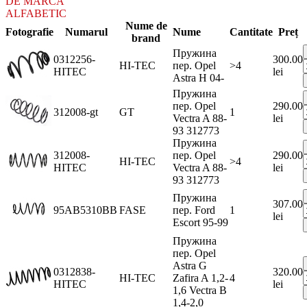
DE MARCA
ALFABETIC
Nume de
Fotografie
Numarul
Nume
Cantitate
Preț
brand
Пружина
0312256-
300.00
HI-TEC
пер. Opel
>4
HITEC
lei
Astra H 04-
Пружина
пер. Opel
290.00
312008-gt
GT
1
Vectra A 88-
lei
93 312773
Пружина
312008-
пер. Opel
290.00
HI-TEC
>4
HITEC
Vectra A 88-
lei
93 312773
Пружина
307.00
95AB5310BB
FASE
пер. Ford
1
lei
Escort 95-99
Пружина
пер. Opel
Astra G
0312838-
320.00
HI-TEC
Zafira A 1,2-
4
HITEC
lei
1,6 Vectra B
1,4-2,0