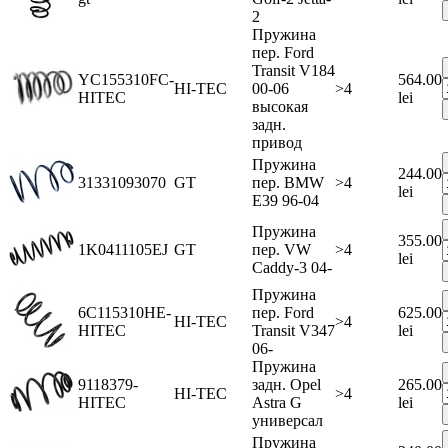
2
Пружина
пер. Ford
Transit V184
YC155310FC-
564.00
HI-TEC
00-06
>4
HITEC
lei
высокая
задн.
привод
Пружина
244.00
31331093070
GT
пер. BMW
>4
lei
E39 96-04
Пружина
355.00
1K0411105EJ
GT
пер. VW
>4
lei
Caddy-3 04-
Пружина
6C115310HE-
пер. Ford
625.00
HI-TEC
>4
HITEC
Transit V347
lei
06-
Пружина
9118379-
задн. Opel
265.00
HI-TEC
>4
HITEC
Astra G
lei
универсал
Пружина