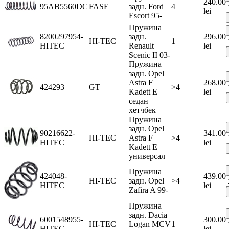
240.00
95AB5560DC
FASE
задн. Ford
4
lei
Escort 95-
Пружина
8200297954-
задн.
296.00
HI-TEC
1
HITEC
Renault
lei
Scenic II 03-
Пружина
задн. Opel
Astra F
268.00
424293
GT
>4
Kadett E
lei
седан
хетчбек
Пружина
задн. Opel
90216622-
341.00
HI-TEC
Astra F
>4
HITEC
lei
Kadett E
универсал
Пружина
424048-
439.00
HI-TEC
задн. Opel
>4
HITEC
lei
Zafira A 99-
Пружина
задн. Dacia
6001548955-
300.00
HI-TEC
Logan MCV
1
HITEC
lei