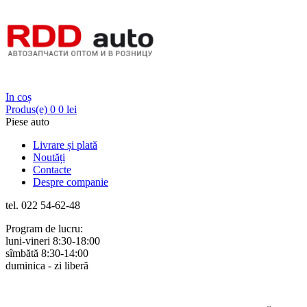
Login
In coș
Produs(e)
0
0 lei
Piese auto
Livrare și plată
Noutăți
Contacte
Despre companie
tel. 022 54-62-48
Program de lucru:
luni-vineri 8:30-18:00
sîmbătă 8:30-14:00
duminica - zi liberă
Rus
Rom