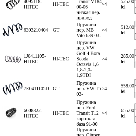
4095118-
Transit V184
525.00
HI-TEC
>4
HITEC
00-06
lei
низкая пер.
привод
Пружина
512.00
6393210404
GT
пер. MB
>4
lei
Vito 639 03-
Пружина
пер. VW
Golf-4 Bora
1J0411105-
285.00
HI-TEC
Scoda
>4
HITEC
lei
Octavia 1,6-
1,8-2,0-
1,9TDI
Пружина
558.00
7E0411105D
GT
пер. VW T5
>4
lei
03-
Пружина
пер. Ford
6608822-
655.00
HI-TEC
Transit T12
>4
HITEC
lei
короткая
база 91-00
Пружина
пер. Citroen