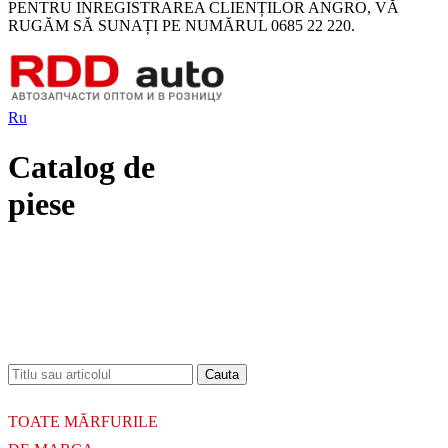
PENTRU INREGISTRAREA CLIENȚILOR ANGRO, VĂ
RUGĂM SĂ SUNAȚI PE NUMĂRUL 0685 22 220.
Ru
Catalog de
piese
18.06.2026
Новое поступление - MSK Амортизаторы
04.04.2026
Новое поступление - EPS Насосы гидроусилителя руля
02.04.2026
Новое поступление - EPS Рулевые рейки
16.02.2026
Новое поступление GTautoparts, Ролики боковой двери
06.01.2026
Новое поступление GTautoparts, Амортизаторы кр. багажника - капота
TOATE MĂRFURILE