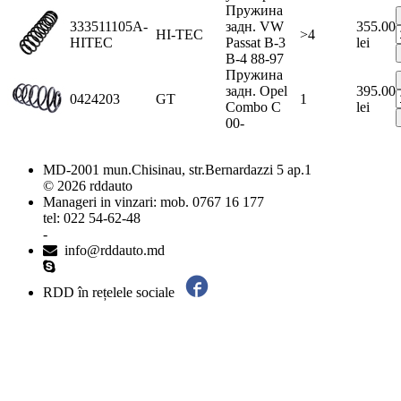
Пружина
333511105A-
задн. VW
355.00
HI-TEC
>4
HITEC
Passat B-3
lei
B-4 88-97
Пружина
задн. Opel
395.00
0424203
GT
1
Combo C
lei
00-
MD-2001 mun.Chisinau, str.Bernardazzi 5 ap.1
© 2026 rddauto
Manageri in vinzari: mob. 0767 16 177
tel: 022 54-62-48
-
info@rddauto.md
RDD în rețelele sociale
Cele mai bune site-uri – ilab.md