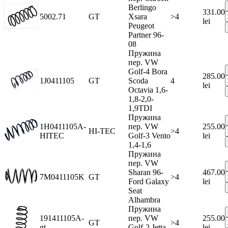
Berlingo
331.00
5002.71
GT
Xsara
>4
lei
Peugeot
Partner 96-
08
Пружина
пер. VW
Golf-4 Bora
285.00
1J0411105
GT
Scoda
4
lei
Octavia 1,6-
1,8-2,0-
1,9TDI
Пружина
1H0411105A-
пер. VW
255.00
HI-TEC
>4
HITEC
Golf-3 Vento
lei
1,4-1,6
Пружина
пер. VW
Sharan 96-
467.00
7M0411105K
GT
>4
Ford Galaxy
lei
Seat
Alhambra
Пружина
191411105A-
пер. VW
255.00
GT
>4
gt
Golf-2 Jetta-
lei