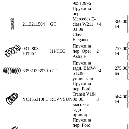
90512996
Пружина
пер.
Mercedes E-
369.00
2113211504
GT
class W211
>4
lei
03-09
Classic
Elegance
Пружина
0312808-
257.00
HI-TEC
пер. Opel
2
HITEC
lei
Astra F
Пружина
задн. BMW-
275.00
33531093939
GT
>4
5 E39
lei
универсал
Пружина
пер. Ford
Transit V184
564.00
YC155310FC
REVVSUN
00-06
3
lei
высокая
задн.
привод
Пружина
пер. Ford