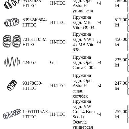
93181483-
задн. Opel
289.00
HI-TEC
>4
HITEC
Astra H
lei
универсал
Пружина
6393240504-
517.00
HI-TEC
задн. MB
>4
HITEC
lei
Vito 639 03-
Пружина
701511105M-
задн. VW T-
450.00
HI-TEC
>4
HITEC
4 / MB Vito
lei
638
Пружина
235.00
424057
GT
задн. Opel
>4
lei
Corsa C 00-
Пружина
задн. Opel
93178630-
247.00
HI-TEC
Astra H
>4
HITEC
lei
седан
хетчбэк
Пружина
задн. VW
1J0511115AE-
Golf-4 Bora
255.00
HI-TEC
>4
HITEC
Scoda
lei
Octavia
универсал