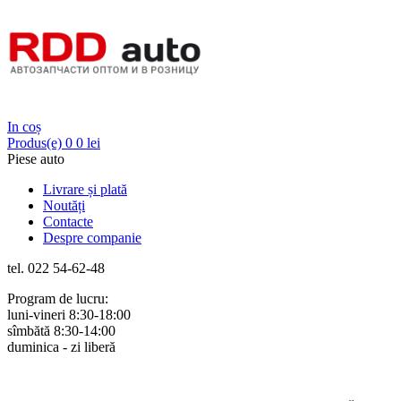
Login
In coș
Produs(e)
0
0 lei
Piese auto
Livrare și plată
Noutăți
Contacte
Despre companie
tel. 022 54-62-48
Program de lucru:
luni-vineri 8:30-18:00
sîmbătă 8:30-14:00
duminica - zi liberă
Rus
Rom