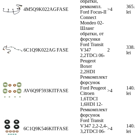
обратки,
ремкомпл.
365
4M5Q9K022AG
FASE
>4
Ford Focus-II
lei
Connect
Mondeo 02-
Шланг
обратки, от
форсунки
Ford Transit
338
6C1Q9K022AG
FASE
V347
2
lei
2,2TDCi 06-
Peugeot
Boxer
2,2HDI
Ремкомплект
форсунок
Ford Peugeot
140
AV6Q9F593KIT
FASE
>4
Citroen
lei
1,6TDCI
1,6HDI 12-
Ремкомплект
форсунок
Ford Transit
V347 2,2-2,4-
140
6C1Q9K546KIT
FASE
>4
3,2TDCI 06-
lei