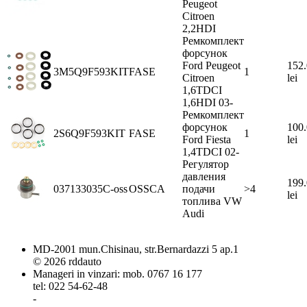
Peugeot
Citroen
2,2HDI
Ремкомплект
форсунок
Ford Peugeot
152
3M5Q9F593KIT
FASE
1
Citroen
lei
1,6TDCI
1,6HDI 03-
Ремкомплект
форсунок
100
2S6Q9F593KIT
FASE
1
Ford Fiesta
lei
1,4TDCI 02-
Регулятор
давления
199
037133035C-oss
OSSCA
подачи
>4
lei
топлива VW
Audi
MD-2001 mun.Chisinau, str.Bernardazzi 5 ap.1
© 2026 rddauto
Manageri in vinzari: mob. 0767 16 177
tel: 022 54-62-48
-