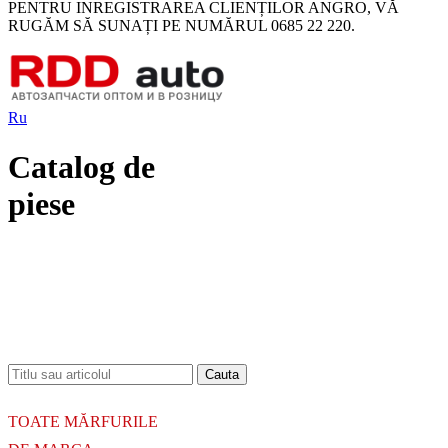
PENTRU INREGISTRAREA CLIENȚILOR ANGRO, VĂ
RUGĂM SĂ SUNAȚI PE NUMĂRUL 0685 22 220.
Ru
Catalog de
piese
18.06.2026
Новое поступление - MSK Амортизаторы
04.04.2026
Новое поступление - EPS Насосы гидроусилителя руля
02.04.2026
Новое поступление - EPS Рулевые рейки
16.02.2026
Новое поступление GTautoparts, Ролики боковой двери
06.01.2026
Новое поступление GTautoparts, Амортизаторы кр. багажника - капота
TOATE MĂRFURILE