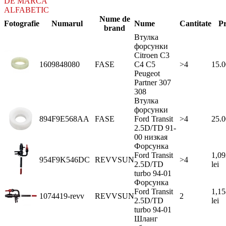
DE MARCA
ALFABETIC
Nume de
Fotografie
Numarul
Nume
Cantitate
Pr
brand
Втулка
форсунки
Citroen C3
1609848080
FASE
C4 C5
>4
15.0
Peugeot
Partner 307
308
Втулка
форсунки
894F9E568AA
FASE
Ford Transit
>4
25.0
2.5D/TD 91-
00 низкая
Форсунка
Ford Transit
1,09
954F9K546DC
REVVSUN
>4
2.5D/TD
lei
turbo 94-01
Форсунка
Ford Transit
1,15
1074419-revv
REVVSUN
2
2.5D/TD
lei
turbo 94-01
Шланг