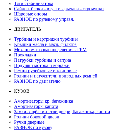
Тяги стабилизатора
Сайлентблоки - втулки - рычаги - стремянки
Шаровые опоры
РАЗНОЕ по рулевому управл.
ДВИГАТЕЛЬ
Турбины и картриджи турбины
Крышки масла и масл. фильтра
Механизм газораспределения - ГРМ
Прокладки
Патрубки турбины и сапуна
Подушки мотора и коробки
Ремни ручейковые и клиновые
Ролики и натяжители приводных ремней
РАЗНОЕ по двигателю
КУЗОВ
Амортизаторы кр. багажника
Амортизаторы капота
Замки-защёлки-петли двери, багажника, капота
Ролики боковой двери
Ручки дверные
РАЗНОЕ по кузову