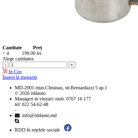
Cantitate
Preț
> 4
199.00
lei
Alege cantitatea
In Cos
Înapoi la magazin
MD-2001 mun.Chisinau, str.Bernardazzi 5 ap.1
© 2026 rddauto
Manageri in vinzari: mob. 0767 16 177
tel: 022 54-62-48
-
info@rddauto.md
RDD în rețelele sociale