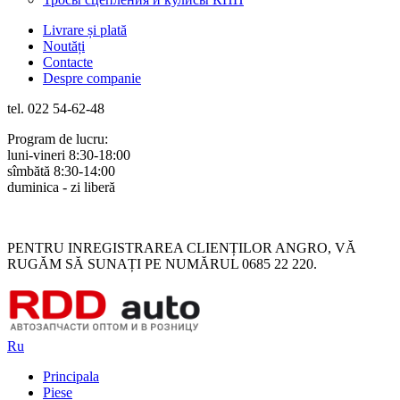
Livrare și plată
Noutăți
Contacte
Despre companie
tel. 022 54-62-48
Program de lucru:
luni-vineri 8:30-18:00
sîmbătă 8:30-14:00
duminica - zi liberă
Rus
Rom
PENTRU INREGISTRAREA CLIENȚILOR ANGRO, VĂ
RUGĂM SĂ SUNAȚI PE NUMĂRUL 0685 22 220.
Ru
Principala
Piese