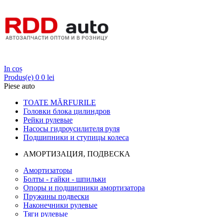
Login
In coș
Produs(e)
0
0 lei
Piese auto
TOATE MĂRFURILE
Головки блока цилиндров
Рейки рулевые
Насосы гидроусилителя руля
Подшипники и ступицы колеса
АМОРТИЗАЦИЯ, ПОДВЕСКА
Амортизаторы
Болты - гайки - шпильки
Опоры и подшипники амортизатора
Пружины подвески
Наконечники рулевые
Тяги рулевые