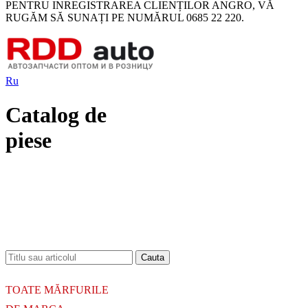
PENTRU INREGISTRAREA CLIENȚILOR ANGRO, VĂ
RUGĂM SĂ SUNAȚI PE NUMĂRUL 0685 22 220.
Ru
Catalog de
piese
18.06.2026
Новое поступление - MSK Амортизаторы
04.04.2026
Новое поступление - EPS Насосы гидроусилителя руля
02.04.2026
Новое поступление - EPS Рулевые рейки
16.02.2026
Новое поступление GTautoparts, Ролики боковой двери
06.01.2026
Новое поступление GTautoparts, Амортизаторы кр. багажника - капота
TOATE MĂRFURILE