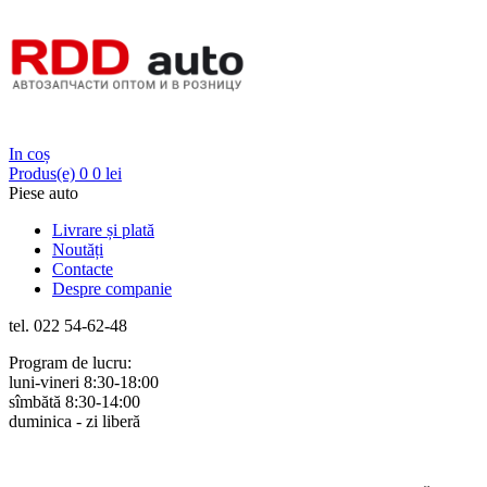
Login
In coș
Produs(e)
0
0 lei
Piese auto
Livrare și plată
Noutăți
Contacte
Despre companie
tel. 022 54-62-48
Program de lucru:
luni-vineri 8:30-18:00
sîmbătă 8:30-14:00
duminica - zi liberă
Rus
Rom