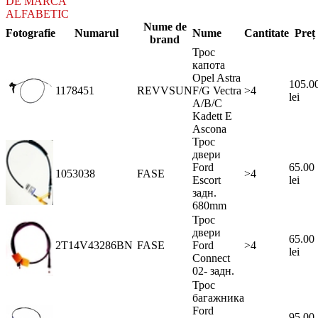
DE MARCA
ALFABETIC
Nume de
Fotografie
Numarul
Nume
Cantitate
Preț
brand
Трос
капота
Opel Astra
105.0
1178451
REVVSUN
F/G Vectra
>4
lei
A/B/C
Kadett E
Ascona
Трос
двери
Ford
65.00
1053038
FASE
>4
Escort
lei
задн.
680mm
Трос
двери
65.00
2T14V43286BN
FASE
Ford
>4
lei
Connect
02- задн.
Трос
багажника
Ford
95.00