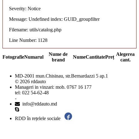
Severity: Notice
Message: Undefined index: GUID_groupfilter
Filename: utils/catalog.php
Line Number: 1128
Nume de
Alegerea
Fotografie
Numarul
Nume
Cantitate
Preț
brand
cant.
MD-2001 mun.Chisinau, str.Bernardazzi 5 ap.1
© 2026 rddauto
Manageri in vinzari: mob. 0767 16 177
tel: 022 54-62-48
-
info@rddauto.md
RDD în rețelele sociale
Cele mai bune site-uri – ilab.md