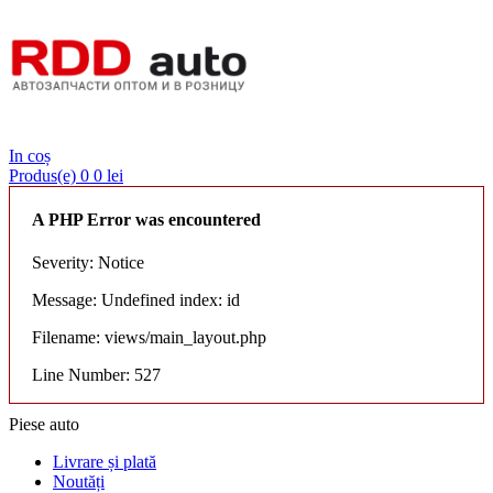
Login
In coș
Produs(e)
0
0 lei
A PHP Error was encountered
Severity: Notice
Message: Undefined index: id
Filename: views/main_layout.php
Line Number: 527
Piese auto
Livrare și plată
Noutăți