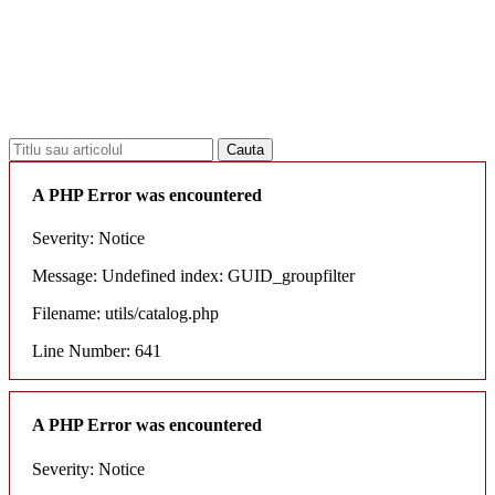
18.06.2026
Новое поступление - MSK Амортизаторы
04.04.2026
Новое поступление - EPS Насосы гидроусилителя руля
02.04.2026
Новое поступление - EPS Рулевые рейки
16.02.2026
Новое поступление GTautoparts, Ролики боковой двери
06.01.2026
Новое поступление GTautoparts, Амортизаторы кр. багажника - капота
A PHP Error was encountered
Severity: Notice
Message: Undefined index: GUID_groupfilter
Filename: utils/catalog.php
Line Number: 641
A PHP Error was encountered
Severity: Notice