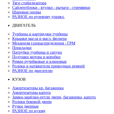
Тяги стабилизатора
Сайлентблоки - втулки - рычаги - стремянки
Шаровые опоры
РАЗНОЕ по рулевому управл.
ДВИГАТЕЛЬ
Турбины и картриджи турбины
Крышки масла и масл. фильтра
Механизм газораспределения - ГРМ
Прокладки
Патрубки турбины и сапуна
Подушки мотора и коробки
Ремни ручейковые и клиновые
Ролики и натяжители приводных ремней
РАЗНОЕ по двигателю
КУЗОВ
Амортизаторы кр. багажника
Амортизаторы капота
Замки-защёлки-петли двери, багажника, капота
Ролики боковой двери
Ручки дверные
РАЗНОЕ по кузову