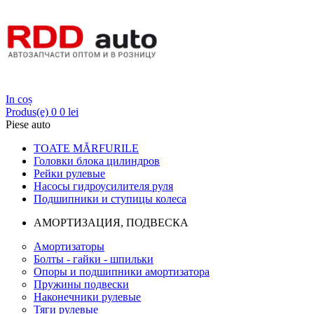
Login
In coș
Produs(e)
0
0 lei
Piese auto
TOATE MĂRFURILE
Головки блока цилиндров
Рейки рулевые
Насосы гидроусилителя руля
Подшипники и ступицы колеса
АМОРТИЗАЦИЯ, ПОДВЕСКА
Амортизаторы
Болты - гайки - шпильки
Опоры и подшипники амортизатора
Пружины подвески
Наконечники рулевые
Тяги рулевые