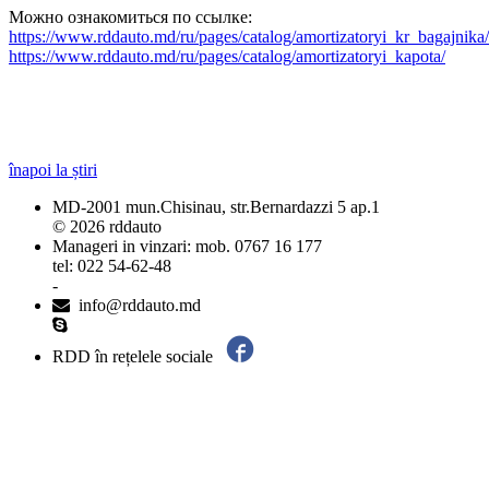
Можно ознакомиться по ссылке
:
https://www.rddauto.md/ru/pages/catalog/amortizatoryi_kr_bagajnika/
https://www.rddauto.md/ru/pages/catalog/amortizatoryi_kapota/
înapoi la știri
MD-2001 mun.Chisinau, str.Bernardazzi 5 ap.1
© 2026 rddauto
Manageri in vinzari: mob. 0767 16 177
tel: 022 54-62-48
-
info@rddauto.md
RDD în rețelele sociale
Cele mai bune site-uri – ilab.md