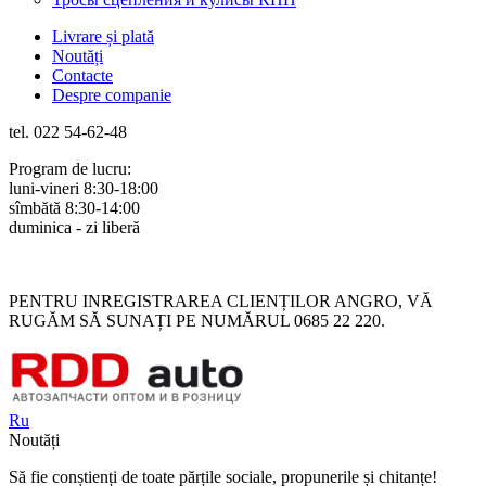
Livrare și plată
Noutăți
Contacte
Despre companie
tel. 022 54-62-48
Program de lucru:
luni-vineri 8:30-18:00
sîmbătă 8:30-14:00
duminica - zi liberă
Rus
Rom
PENTRU INREGISTRAREA CLIENȚILOR ANGRO, VĂ
RUGĂM SĂ SUNAȚI PE NUMĂRUL 0685 22 220.
Ru
Noutăți
Să fie conștienți de toate părțile sociale, propunerile și chitanțe!