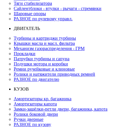
Тяги стабилизатора
Сайлентблоки - втулки - рычаги - стремянки
Шаровые опоры
РАЗНОЕ по рулевому управл.
ДВИГАТЕЛЬ
Турбины и картриджи турбины
Крышки масла и масл. фильтра
Механизм газораспределения - ГРМ
Прокладки
Патрубки турбины и сапуна
Подушки мотора и коробки
Ремни ручейковые и клиновые
Ролики и натяжители приводных ремней
РАЗНОЕ по двигателю
КУЗОВ
Амортизаторы кр. багажника
Амортизаторы капота
Замки-защёлки-петли двери, багажника, капота
Ролики боковой двери
Ручки дверные
РАЗНОЕ по кузову