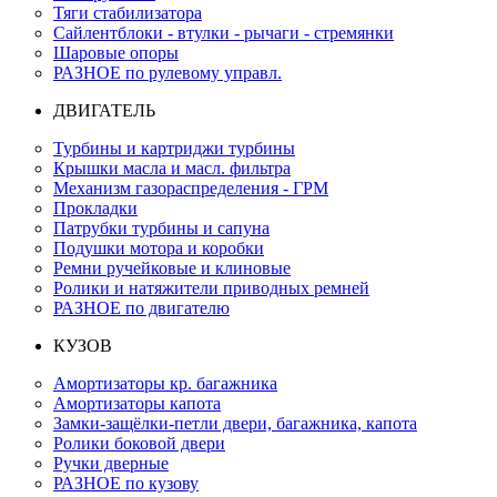
Тяги стабилизатора
Сайлентблоки - втулки - рычаги - стремянки
Шаровые опоры
РАЗНОЕ по рулевому управл.
ДВИГАТЕЛЬ
Турбины и картриджи турбины
Крышки масла и масл. фильтра
Механизм газораспределения - ГРМ
Прокладки
Патрубки турбины и сапуна
Подушки мотора и коробки
Ремни ручейковые и клиновые
Ролики и натяжители приводных ремней
РАЗНОЕ по двигателю
КУЗОВ
Амортизаторы кр. багажника
Амортизаторы капота
Замки-защёлки-петли двери, багажника, капота
Ролики боковой двери
Ручки дверные
РАЗНОЕ по кузову