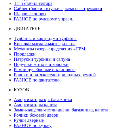
Тяги стабилизатора
Сайлентблоки - втулки - рычаги - стремянки
Шаровые опоры
РАЗНОЕ по рулевому управл.
ДВИГАТЕЛЬ
Турбины и картриджи турбины
Крышки масла и масл. фильтра
Механизм газораспределения - ГРМ
Прокладки
Патрубки турбины и сапуна
Подушки мотора и коробки
Ремни ручейковые и клиновые
Ролики и натяжители приводных ремней
РАЗНОЕ по двигателю
КУЗОВ
Амортизаторы кр. багажника
Амортизаторы капота
Замки-защёлки-петли двери, багажника, капота
Ролики боковой двери
Ручки дверные
РАЗНОЕ по кузову