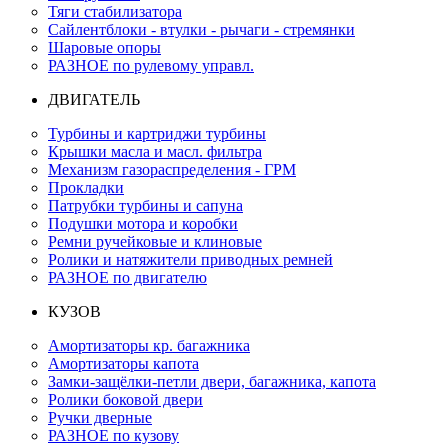
Тяги стабилизатора
Сайлентблоки - втулки - рычаги - стремянки
Шаровые опоры
РАЗНОЕ по рулевому управл.
ДВИГАТЕЛЬ
Турбины и картриджи турбины
Крышки масла и масл. фильтра
Механизм газораспределения - ГРМ
Прокладки
Патрубки турбины и сапуна
Подушки мотора и коробки
Ремни ручейковые и клиновые
Ролики и натяжители приводных ремней
РАЗНОЕ по двигателю
КУЗОВ
Амортизаторы кр. багажника
Амортизаторы капота
Замки-защёлки-петли двери, багажника, капота
Ролики боковой двери
Ручки дверные
РАЗНОЕ по кузову