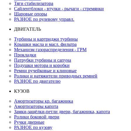
Тяги стабилизатора
Сайлентблоки - втулки - рычаги - стремянки
Шаровые опоры
РАЗНОЕ по рулевому управл.
ДВИГАТЕЛЬ
Турбины и картриджи турбины
Крышки масла и масл. фильтра
Механизм газораспределения - ГРМ
Прокладки
Патрубки турбины и сапуна
Подушки мотора и коробки
Ремни ручейковые и клиновые
Ролики и натяжители приводных ремней
РАЗНОЕ по двигателю
КУЗОВ
Амортизаторы кр. багажника
Амортизаторы капота
Замки-защёлки-петли двери, багажника, капота
Ролики боковой двери
Ручки дверные
РАЗНОЕ по кузову