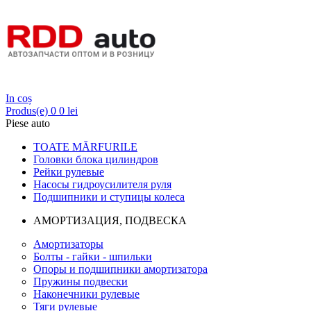
Login
In coș
Produs(e)
0
0 lei
Piese auto
TOATE MĂRFURILE
Головки блока цилиндров
Рейки рулевые
Насосы гидроусилителя руля
Подшипники и ступицы колеса
АМОРТИЗАЦИЯ, ПОДВЕСКА
Амортизаторы
Болты - гайки - шпильки
Опоры и подшипники амортизатора
Пружины подвески
Наконечники рулевые
Тяги рулевые