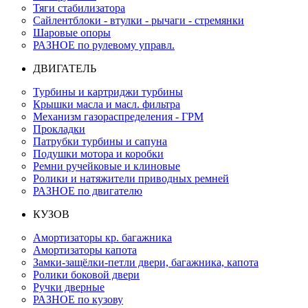
Тяги стабилизатора
Сайлентблоки - втулки - рычаги - стремянки
Шаровые опоры
РАЗНОЕ по рулевому управл.
ДВИГАТЕЛЬ
Турбины и картриджи турбины
Крышки масла и масл. фильтра
Механизм газораспределения - ГРМ
Прокладки
Патрубки турбины и сапуна
Подушки мотора и коробки
Ремни ручейковые и клиновые
Ролики и натяжители приводных ремней
РАЗНОЕ по двигателю
КУЗОВ
Амортизаторы кр. багажника
Амортизаторы капота
Замки-защёлки-петли двери, багажника, капота
Ролики боковой двери
Ручки дверные
РАЗНОЕ по кузову