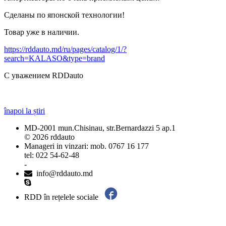
Сделаны по японской технологии!
Товар уже в наличии.
https://rddauto.md/ru/pages/catalog/1/?
search=KALASO&type=brand
С уважением RDDauto
înapoi la știri
MD-2001 mun.Chisinau, str.Bernardazzi 5 ap.1
© 2026 rddauto
Manageri in vinzari: mob. 0767 16 177
tel: 022 54-62-48
-
info@rddauto.md
RDD în rețelele sociale
Cele mai bune site-uri – ilab.md