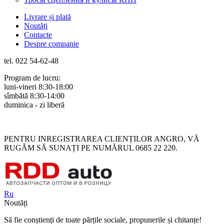
Livrare și plată
Noutăți
Contacte
Despre companie
tel. 022 54-62-48
Program de lucru:
luni-vineri 8:30-18:00
sîmbătă 8:30-14:00
duminica - zi liberă
Rus
Rom
PENTRU INREGISTRAREA CLIENȚILOR ANGRO, VĂ
RUGĂM SĂ SUNAȚI PE NUMĂRUL 0685 22 220.
Ru
Noutăți
Să fie conștienți de toate părțile sociale, propunerile și chitanțe!