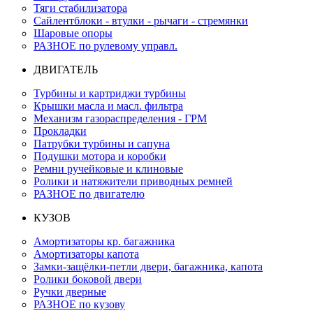
Тяги стабилизатора
Сайлентблоки - втулки - рычаги - стремянки
Шаровые опоры
РАЗНОЕ по рулевому управл.
ДВИГАТЕЛЬ
Турбины и картриджи турбины
Крышки масла и масл. фильтра
Механизм газораспределения - ГРМ
Прокладки
Патрубки турбины и сапуна
Подушки мотора и коробки
Ремни ручейковые и клиновые
Ролики и натяжители приводных ремней
РАЗНОЕ по двигателю
КУЗОВ
Амортизаторы кр. багажника
Амортизаторы капота
Замки-защёлки-петли двери, багажника, капота
Ролики боковой двери
Ручки дверные
РАЗНОЕ по кузову