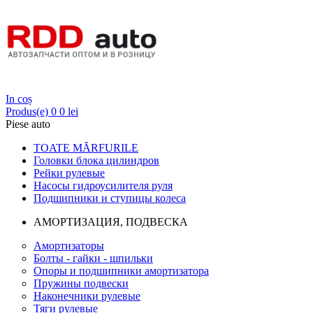
Login
In coș
Produs(e)
0
0 lei
Piese auto
TOATE MĂRFURILE
Головки блока цилиндров
Рейки рулевые
Насосы гидроусилителя руля
Подшипники и ступицы колеса
АМОРТИЗАЦИЯ, ПОДВЕСКА
Амортизаторы
Болты - гайки - шпильки
Опоры и подшипники амортизатора
Пружины подвески
Наконечники рулевые
Тяги рулевые