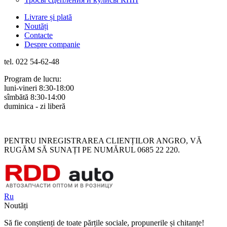
Livrare și plată
Noutăți
Contacte
Despre companie
tel. 022 54-62-48
Program de lucru:
luni-vineri 8:30-18:00
sîmbătă 8:30-14:00
duminica - zi liberă
Rus
Rom
PENTRU INREGISTRAREA CLIENȚILOR ANGRO, VĂ
RUGĂM SĂ SUNAȚI PE NUMĂRUL 0685 22 220.
Ru
Noutăți
Să fie conștienți de toate părțile sociale, propunerile și chitanțe!