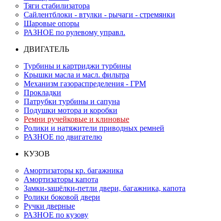
Тяги стабилизатора
Сайлентблоки - втулки - рычаги - стремянки
Шаровые опоры
РАЗНОЕ по рулевому управл.
ДВИГАТЕЛЬ
Турбины и картриджи турбины
Крышки масла и масл. фильтра
Механизм газораспределения - ГРМ
Прокладки
Патрубки турбины и сапуна
Подушки мотора и коробки
Ремни ручейковые и клиновые
Ролики и натяжители приводных ремней
РАЗНОЕ по двигателю
КУЗОВ
Амортизаторы кр. багажника
Амортизаторы капота
Замки-защёлки-петли двери, багажника, капота
Ролики боковой двери
Ручки дверные
РАЗНОЕ по кузову