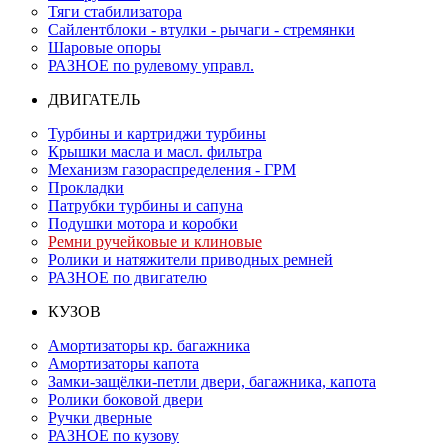
Тяги стабилизатора
Сайлентблоки - втулки - рычаги - стремянки
Шаровые опоры
РАЗНОЕ по рулевому управл.
ДВИГАТЕЛЬ
Турбины и картриджи турбины
Крышки масла и масл. фильтра
Механизм газораспределения - ГРМ
Прокладки
Патрубки турбины и сапуна
Подушки мотора и коробки
Ремни ручейковые и клиновые
Ролики и натяжители приводных ремней
РАЗНОЕ по двигателю
КУЗОВ
Амортизаторы кр. багажника
Амортизаторы капота
Замки-защёлки-петли двери, багажника, капота
Ролики боковой двери
Ручки дверные
РАЗНОЕ по кузову