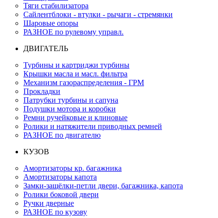
Тяги стабилизатора
Сайлентблоки - втулки - рычаги - стремянки
Шаровые опоры
РАЗНОЕ по рулевому управл.
ДВИГАТЕЛЬ
Турбины и картриджи турбины
Крышки масла и масл. фильтра
Механизм газораспределения - ГРМ
Прокладки
Патрубки турбины и сапуна
Подушки мотора и коробки
Ремни ручейковые и клиновые
Ролики и натяжители приводных ремней
РАЗНОЕ по двигателю
КУЗОВ
Амортизаторы кр. багажника
Амортизаторы капота
Замки-защёлки-петли двери, багажника, капота
Ролики боковой двери
Ручки дверные
РАЗНОЕ по кузову