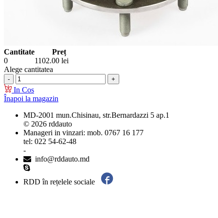
Cantitate
Preț
0
1102.00
lei
Alege cantitatea
In Cos
Înapoi la magazin
MD-2001 mun.Chisinau, str.Bernardazzi 5 ap.1
© 2026 rddauto
Manageri in vinzari: mob. 0767 16 177
tel: 022 54-62-48
-
info@rddauto.md
RDD în rețelele sociale
Cele mai bune site-uri – ilab.md