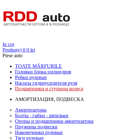
Login
In coș
Produs(e)
0
0 lei
Piese auto
TOATE MĂRFURILE
Головки блока цилиндров
Рейки рулевые
Насосы гидроусилителя руля
Подшипники и ступицы колеса
АМОРТИЗАЦИЯ, ПОДВЕСКА
Амортизаторы
Болты - гайки - шпильки
Опоры и подшипники амортизатора
Пружины подвески
Наконечники рулевые
Тяги рулевые