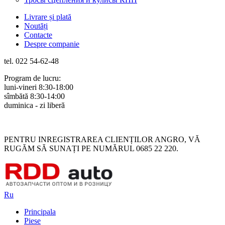
Livrare și plată
Noutăți
Contacte
Despre companie
tel. 022 54-62-48
Program de lucru:
luni-vineri 8:30-18:00
sîmbătă 8:30-14:00
duminica - zi liberă
Rus
Rom
PENTRU INREGISTRAREA CLIENȚILOR ANGRO, VĂ
RUGĂM SĂ SUNAȚI PE NUMĂRUL 0685 22 220.
Ru
Principala
Piese