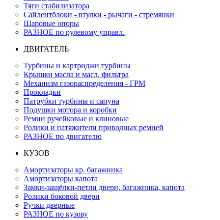
Тяги стабилизатора
Сайлентблоки - втулки - рычаги - стремянки
Шаровые опоры
РАЗНОЕ по рулевому управл.
ДВИГАТЕЛЬ
Турбины и картриджи турбины
Крышки масла и масл. фильтра
Механизм газораспределения - ГРМ
Прокладки
Патрубки турбины и сапуна
Подушки мотора и коробки
Ремни ручейковые и клиновые
Ролики и натяжители приводных ремней
РАЗНОЕ по двигателю
КУЗОВ
Амортизаторы кр. багажника
Амортизаторы капота
Замки-защёлки-петли двери, багажника, капота
Ролики боковой двери
Ручки дверные
РАЗНОЕ по кузову