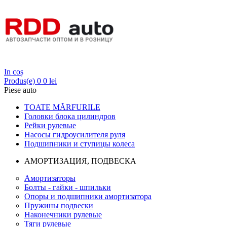
Login
In coș
Produs(e)
0
0 lei
Piese auto
TOATE MĂRFURILE
Головки блока цилиндров
Рейки рулевые
Насосы гидроусилителя руля
Подшипники и ступицы колеса
АМОРТИЗАЦИЯ, ПОДВЕСКА
Амортизаторы
Болты - гайки - шпильки
Опоры и подшипники амортизатора
Пружины подвески
Наконечники рулевые
Тяги рулевые