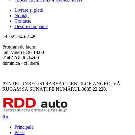
Livrare și plată
Noutăți
Contacte
Despre companie
tel. 022 54-62-48
Program de lucru:
luni-vineri 8:30-18:00
sîmbătă 8:30-14:00
duminica - zi liberă
Rus
Rom
PENTRU INREGISTRAREA CLIENȚILOR ANGRO, VĂ
RUGĂM SĂ SUNAȚI PE NUMĂRUL 0685 22 220.
Ru
Principala
Piese