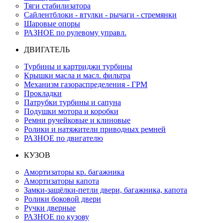
Тяги стабилизатора
Сайлентблоки - втулки - рычаги - стремянки
Шаровые опоры
РАЗНОЕ по рулевому управл.
ДВИГАТЕЛЬ
Турбины и картриджи турбины
Крышки масла и масл. фильтра
Механизм газораспределения - ГРМ
Прокладки
Патрубки турбины и сапуна
Подушки мотора и коробки
Ремни ручейковые и клиновые
Ролики и натяжители приводных ремней
РАЗНОЕ по двигателю
КУЗОВ
Амортизаторы кр. багажника
Амортизаторы капота
Замки-защёлки-петли двери, багажника, капота
Ролики боковой двери
Ручки дверные
РАЗНОЕ по кузову