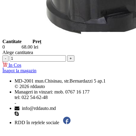
Cantitate
Preț
0
68.00
lei
Alege cantitatea
In Cos
Înapoi la magazin
MD-2001 mun.Chisinau, str.Bernardazzi 5 ap.1
© 2026 rddauto
Manageri in vinzari: mob. 0767 16 177
tel: 022 54-62-48
-
info@rddauto.md
RDD în rețelele sociale