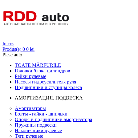
Login
In coș
Produs(e)
0
0 lei
Piese auto
TOATE MĂRFURILE
Головки блока цилиндров
Рейки рулевые
Насосы гидроусилителя руля
Подшипники и ступицы колеса
АМОРТИЗАЦИЯ, ПОДВЕСКА
Амортизаторы
Болты - гайки - шпильки
Опоры и подшипники амортизатора
Пружины подвески
Наконечники рулевые
Тяги рулевые