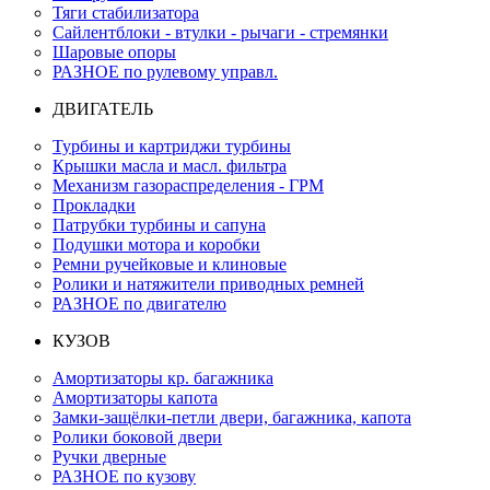
Тяги стабилизатора
Сайлентблоки - втулки - рычаги - стремянки
Шаровые опоры
РАЗНОЕ по рулевому управл.
ДВИГАТЕЛЬ
Турбины и картриджи турбины
Крышки масла и масл. фильтра
Механизм газораспределения - ГРМ
Прокладки
Патрубки турбины и сапуна
Подушки мотора и коробки
Ремни ручейковые и клиновые
Ролики и натяжители приводных ремней
РАЗНОЕ по двигателю
КУЗОВ
Амортизаторы кр. багажника
Амортизаторы капота
Замки-защёлки-петли двери, багажника, капота
Ролики боковой двери
Ручки дверные
РАЗНОЕ по кузову