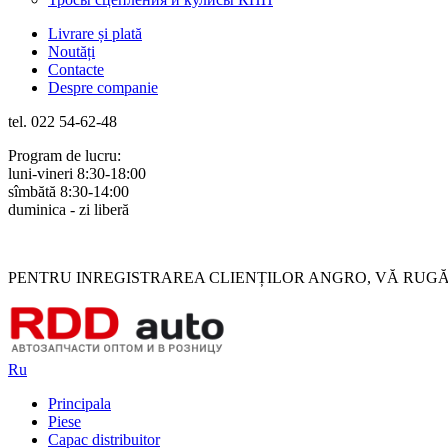
Livrare și plată
Noutăți
Contacte
Despre companie
tel. 022 54-62-48
Program de lucru:
luni-vineri 8:30-18:00
sîmbătă 8:30-14:00
duminica - zi liberă
Rus
Rom
PENTRU INREGISTRAREA CLIENȚILOR ANGRO, VĂ RUGĂM 
Ru
Principala
Piese
Capac distribuitor