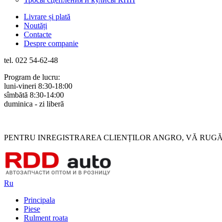
Livrare și plată
Noutăți
Contacte
Despre companie
tel. 022 54-62-48
Program de lucru:
luni-vineri 8:30-18:00
sîmbătă 8:30-14:00
duminica - zi liberă
Rus
Rom
PENTRU INREGISTRAREA CLIENȚILOR ANGRO, VĂ RUGĂM 
Ru
Principala
Piese
Rulment roata