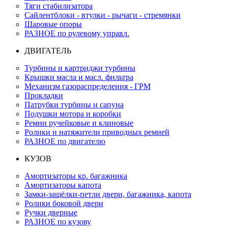
Тяги стабилизатора
Сайлентблоки - втулки - рычаги - стремянки
Шаровые опоры
РАЗНОЕ по рулевому управл.
ДВИГАТЕЛЬ
Турбины и картриджи турбины
Крышки масла и масл. фильтра
Механизм газораспределения - ГРМ
Прокладки
Патрубки турбины и сапуна
Подушки мотора и коробки
Ремни ручейковые и клиновые
Ролики и натяжители приводных ремней
РАЗНОЕ по двигателю
КУЗОВ
Амортизаторы кр. багажника
Амортизаторы капота
Замки-защёлки-петли двери, багажника, капота
Ролики боковой двери
Ручки дверные
РАЗНОЕ по кузову