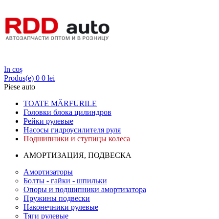
Login
In coș
Produs(e)
0
0 lei
Piese auto
TOATE MĂRFURILE
Головки блока цилиндров
Рейки рулевые
Насосы гидроусилителя руля
Подшипники и ступицы колеса
АМОРТИЗАЦИЯ, ПОДВЕСКА
Амортизаторы
Болты - гайки - шпильки
Опоры и подшипники амортизатора
Пружины подвески
Наконечники рулевые
Тяги рулевые