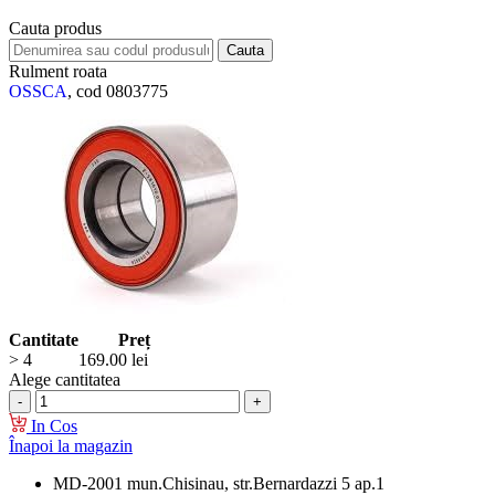
Cauta produs
Rulment roata
OSSCA
, cod 0803775
Cantitate
Preț
> 4
169.00
lei
Alege cantitatea
In Cos
Înapoi la magazin
MD-2001 mun.Chisinau, str.Bernardazzi 5 ap.1