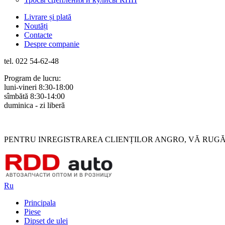
Livrare și plată
Noutăți
Contacte
Despre companie
tel. 022 54-62-48
Program de lucru:
luni-vineri 8:30-18:00
sîmbătă 8:30-14:00
duminica - zi liberă
Rus
Rom
PENTRU INREGISTRAREA CLIENȚILOR ANGRO, VĂ RUGĂM 
Ru
Principala
Piese
Dipset de ulei