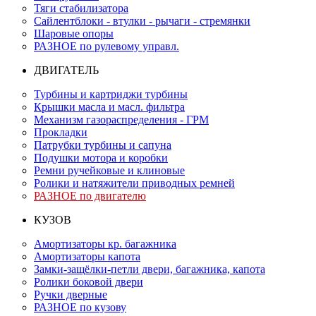
Тяги стабилизатора
Сайлентблоки - втулки - рычаги - стремянки
Шаровые опоры
РАЗНОЕ по рулевому управл.
ДВИГАТЕЛЬ
Турбины и картриджи турбины
Крышки масла и масл. фильтра
Механизм газораспределения - ГРМ
Прокладки
Патрубки турбины и сапуна
Подушки мотора и коробки
Ремни ручейковые и клиновые
Ролики и натяжители приводных ремней
РАЗНОЕ по двигателю
КУЗОВ
Амортизаторы кр. багажника
Амортизаторы капота
Замки-защёлки-петли двери, багажника, капота
Ролики боковой двери
Ручки дверные
РАЗНОЕ по кузову