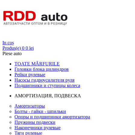
Login
In coș
Produs(e)
0
0 lei
Piese auto
TOATE MĂRFURILE
Головки блока цилиндров
Рейки рулевые
Насосы гидроусилителя руля
Подшипники и ступицы колеса
АМОРТИЗАЦИЯ, ПОДВЕСКА
Амортизаторы
Болты - гайки - шпильки
Опоры и подшипники амортизатора
Пружины подвески
Наконечники рулевые
Тяги рулевые