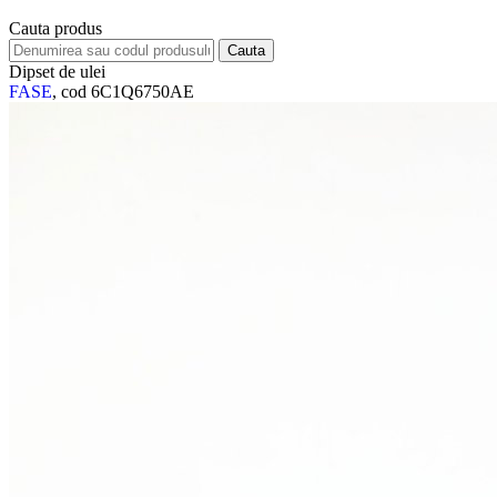
Cauta produs
Dipset de ulei
FASE
, cod 6C1Q6750AE