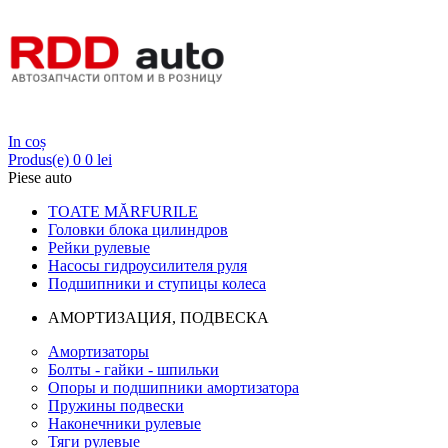
Login
In coș
Produs(e)
0
0 lei
Piese auto
TOATE MĂRFURILE
Головки блока цилиндров
Рейки рулевые
Насосы гидроусилителя руля
Подшипники и ступицы колеса
АМОРТИЗАЦИЯ, ПОДВЕСКА
Амортизаторы
Болты - гайки - шпильки
Опоры и подшипники амортизатора
Пружины подвески
Наконечники рулевые
Тяги рулевые