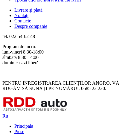
Livrare și plată
Noutăți
Contacte
Despre companie
tel. 022 54-62-48
Program de lucru:
luni-vineri 8:30-18:00
sîmbătă 8:30-14:00
duminica - zi liberă
Rus
Rom
PENTRU INREGISTRAREA CLIENȚILOR ANGRO, VĂ
RUGĂM SĂ SUNAȚI PE NUMĂRUL 0685 22 220.
Ru
Principala
Piese