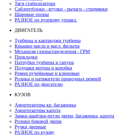
Тяги стабилизатора
Сайлентблоки - втулки - рычаги - стремянки
Шаровые опоры
РАЗНОЕ по рулевому управл.
ДВИГАТЕЛЬ
Турбины и картриджи турбины
Крышки масла и масл. фильтра
Механизм газораспределения - ГРМ
Прокладки
Патрубки турбины и сапуна
Подушки мотора и коробки
Ремни ручейковые и клиновые
Ролики и натяжители приводных ремней
РАЗНОЕ по двигателю
КУЗОВ
Амортизаторы кр. багажника
Амортизаторы капота
Замки-защёлки-петли двери, багажника, капота
Ролики боковой двери
Ручки дверные
РАЗНОЕ по кузову