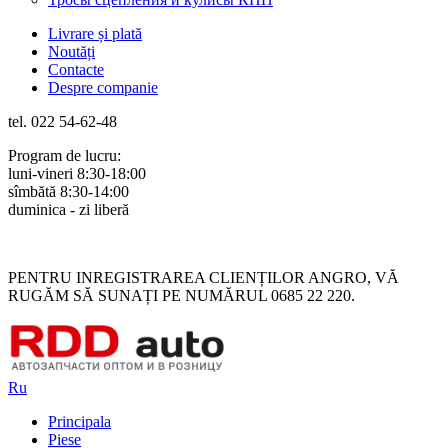
Livrare și plată
Noutăți
Contacte
Despre companie
tel. 022 54-62-48
Program de lucru:
luni-vineri 8:30-18:00
sîmbătă 8:30-14:00
duminica - zi liberă
Rus
Rom
PENTRU INREGISTRAREA CLIENȚILOR ANGRO, VĂ
RUGĂM SĂ SUNAȚI PE NUMĂRUL 0685 22 220.
Ru
Principala
Piese