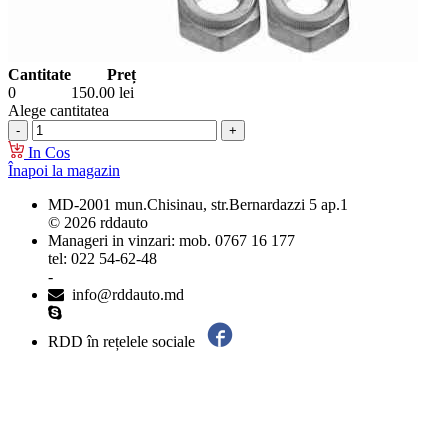
Cantitate
Preț
0
150.00
lei
Alege cantitatea
In Cos
Înapoi la magazin
MD-2001 mun.Chisinau, str.Bernardazzi 5 ap.1
© 2026 rddauto
Manageri in vinzari: mob. 0767 16 177
tel: 022 54-62-48
-
info@rddauto.md
RDD în rețelele sociale
Cele mai bune site-uri – ilab.md