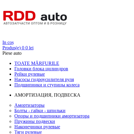
Login
In coș
Produs(e)
0
0 lei
Piese auto
TOATE MĂRFURILE
Головки блока цилиндров
Рейки рулевые
Насосы гидроусилителя руля
Подшипники и ступицы колеса
АМОРТИЗАЦИЯ, ПОДВЕСКА
Амортизаторы
Болты - гайки - шпильки
Опоры и подшипники амортизатора
Пружины подвески
Наконечники рулевые
Тяги рулевые