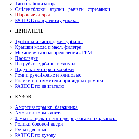
Тяги стабилизатора
Сайлентблоки - втулки - рычаги - стремянки
Шаровые опоры
РАЗНОЕ по рулевому управл.
ДВИГАТЕЛЬ
Турбины и картриджи турбины
Крышки масла и масл. фильтра
Механизм газораспределения - ГРМ
Прокладки
Патрубки турбины и сапуна
Подушки мотора и коробки
Ремни ручейковые и клиновые
Ролики и натяжители приводных ремней
РАЗНОЕ по двигателю
КУЗОВ
Амортизаторы кр. багажника
Амортизаторы капота
Замки-защёлки-петли двери, багажника, капота
Ролики боковой двери
Ручки дверные
РАЗНОЕ по кузову