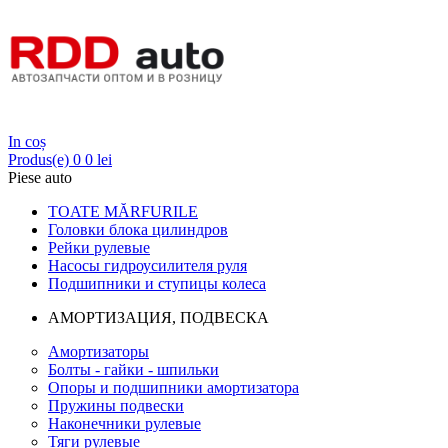
Login
In coș
Produs(e)
0
0 lei
Piese auto
TOATE MĂRFURILE
Головки блока цилиндров
Рейки рулевые
Насосы гидроусилителя руля
Подшипники и ступицы колеса
АМОРТИЗАЦИЯ, ПОДВЕСКА
Амортизаторы
Болты - гайки - шпильки
Опоры и подшипники амортизатора
Пружины подвески
Наконечники рулевые
Тяги рулевые