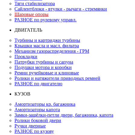
Тяги стабилизатора
Сайлентблоки - втулки - рычаги - стремянки
Шаровые опоры
РАЗНОЕ по рулевому управл.
ДВИГАТЕЛЬ
Турбины и картриджи турбины
Крышки масла и масл. фильтра
Механизм газораспределения - ГРМ
Прокладки
Патрубки турбины и сапуна
Подушки мотора и коробки
Ремни ручейковые и клиновые
Ролики и натяжители приводных ремней
РАЗНОЕ по двигателю
КУЗОВ
Амортизаторы кр. багажника
Амортизаторы капота
Замки-защёлки-петли двери, багажника, капота
Ролики боковой двери
Ручки дверные
РАЗНОЕ по кузову