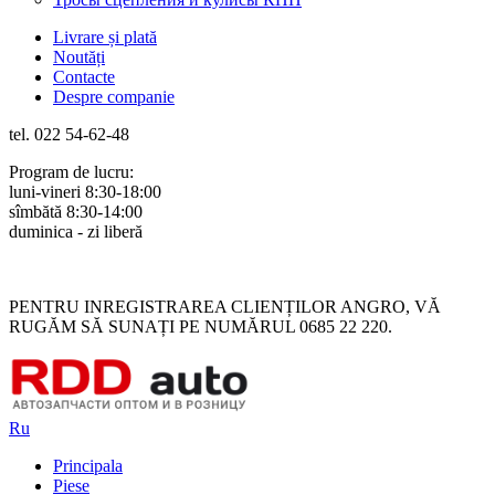
Livrare și plată
Noutăți
Contacte
Despre companie
tel. 022 54-62-48
Program de lucru:
luni-vineri 8:30-18:00
sîmbătă 8:30-14:00
duminica - zi liberă
Rus
Rom
PENTRU INREGISTRAREA CLIENȚILOR ANGRO, VĂ
RUGĂM SĂ SUNAȚI PE NUMĂRUL 0685 22 220.
Ru
Principala
Piese