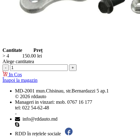
Cantitate
Preț
> 4
150.00
lei
Alege cantitatea
In Cos
Înapoi la magazin
MD-2001 mun.Chisinau, str.Bernardazzi 5 ap.1
© 2026 rddauto
Manageri in vinzari: mob. 0767 16 177
tel: 022 54-62-48
-
info@rddauto.md
RDD în rețelele sociale