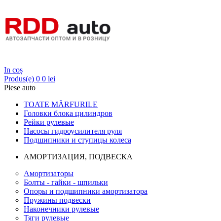
Login
In coș
Produs(e)
0
0 lei
Piese auto
TOATE MĂRFURILE
Головки блока цилиндров
Рейки рулевые
Насосы гидроусилителя руля
Подшипники и ступицы колеса
АМОРТИЗАЦИЯ, ПОДВЕСКА
Амортизаторы
Болты - гайки - шпильки
Опоры и подшипники амортизатора
Пружины подвески
Наконечники рулевые
Тяги рулевые