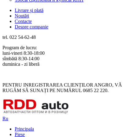
Livrare și plată
Noutăți
Contacte
Despre companie
tel. 022 54-62-48
Program de lucru:
luni-vineri 8:30-18:00
sîmbătă 8:30-14:00
duminica - zi liberă
Rus
Rom
PENTRU INREGISTRAREA CLIENȚILOR ANGRO, VĂ
RUGĂM SĂ SUNAȚI PE NUMĂRUL 0685 22 220.
Ru
Principala
Piese