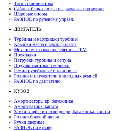
Тяги стабилизатора
Сайлентблоки - втулки - рычаги - стремянки
Шаровые опоры
РАЗНОЕ по рулевому управл.
ДВИГАТЕЛЬ
Турбины и картриджи турбины
Крышки масла и масл. фильтра
Механизм газораспределения - ГРМ
Прокладки
Патрубки турбины и сапуна
Подушки мотора и коробки
Ремни ручейковые и клиновые
Ролики и натяжители приводных ремней
РАЗНОЕ по двигателю
КУЗОВ
Амортизаторы кр. багажника
Амортизаторы капота
Замки-защёлки-петли двери, багажника, капота
Ролики боковой двери
Ручки дверные
РАЗНОЕ по кузову