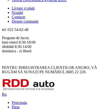
Livrare și plată
Noutăți
Contacte
Despre companie
tel. 022 54-62-48
Program de lucru:
luni-vineri 8:30-18:00
sîmbătă 8:30-14:00
duminica - zi liberă
Rus
Rom
PENTRU INREGISTRAREA CLIENȚILOR ANGRO, VĂ
RUGĂM SĂ SUNAȚI PE NUMĂRUL 0685 22 220.
Ru
Principala
Piese