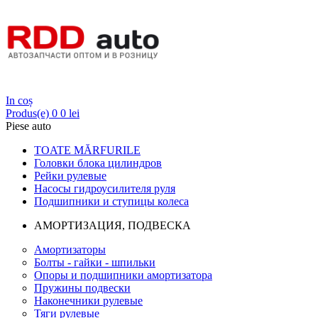
Login
In coș
Produs(e)
0
0 lei
Piese auto
TOATE MĂRFURILE
Головки блока цилиндров
Рейки рулевые
Насосы гидроусилителя руля
Подшипники и ступицы колеса
АМОРТИЗАЦИЯ, ПОДВЕСКА
Амортизаторы
Болты - гайки - шпильки
Опоры и подшипники амортизатора
Пружины подвески
Наконечники рулевые
Тяги рулевые