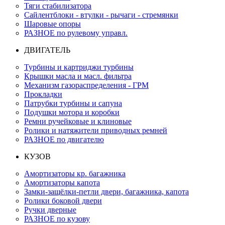
Тяги стабилизатора
Сайлентблоки - втулки - рычаги - стремянки
Шаровые опоры
РАЗНОЕ по рулевому управл.
ДВИГАТЕЛЬ
Турбины и картриджи турбины
Крышки масла и масл. фильтра
Механизм газораспределения - ГРМ
Прокладки
Патрубки турбины и сапуна
Подушки мотора и коробки
Ремни ручейковые и клиновые
Ролики и натяжители приводных ремней
РАЗНОЕ по двигателю
КУЗОВ
Амортизаторы кр. багажника
Амортизаторы капота
Замки-защёлки-петли двери, багажника, капота
Ролики боковой двери
Ручки дверные
РАЗНОЕ по кузову