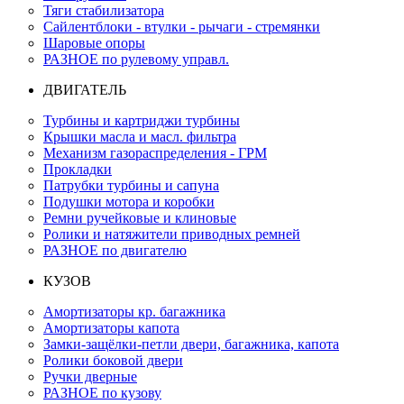
Тяги стабилизатора
Сайлентблоки - втулки - рычаги - стремянки
Шаровые опоры
РАЗНОЕ по рулевому управл.
ДВИГАТЕЛЬ
Турбины и картриджи турбины
Крышки масла и масл. фильтра
Механизм газораспределения - ГРМ
Прокладки
Патрубки турбины и сапуна
Подушки мотора и коробки
Ремни ручейковые и клиновые
Ролики и натяжители приводных ремней
РАЗНОЕ по двигателю
КУЗОВ
Амортизаторы кр. багажника
Амортизаторы капота
Замки-защёлки-петли двери, багажника, капота
Ролики боковой двери
Ручки дверные
РАЗНОЕ по кузову