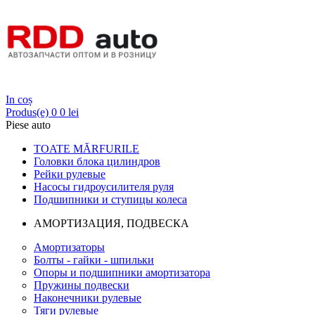
Login
In coș
Produs(e)
0
0 lei
Piese auto
TOATE MĂRFURILE
Головки блока цилиндров
Рейки рулевые
Насосы гидроусилителя руля
Подшипники и ступицы колеса
АМОРТИЗАЦИЯ, ПОДВЕСКА
Амортизаторы
Болты - гайки - шпильки
Опоры и подшипники амортизатора
Пружины подвески
Наконечники рулевые
Тяги рулевые