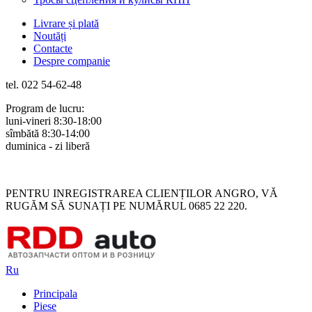
Livrare și plată
Noutăți
Contacte
Despre companie
tel. 022 54-62-48
Program de lucru:
luni-vineri 8:30-18:00
sîmbătă 8:30-14:00
duminica - zi liberă
Rus
Rom
PENTRU INREGISTRAREA CLIENȚILOR ANGRO, VĂ
RUGĂM SĂ SUNAȚI PE NUMĂRUL 0685 22 220.
Ru
Principala
Piese